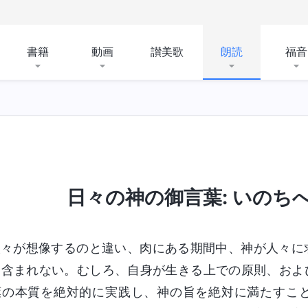
書籍
動画
讃美歌
朗読
福音
日々の神の御言葉: いのちへの
人々が想像するのと違い、肉にある期間中、神が人々に
は含まれない。むしろ、自身が生きる上での原則、およ
葉の本質を絶対的に実践し、神の旨を絶対に満たすこ