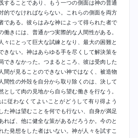
践することであり、もう一つの側面は神の普通
対的でなければならない。これらの側面を両方
者である。彼らはみな神によって得られた者で
の働きには、普通かつ実際的な人間性がある。
人々にとって巨大な試練となり、最大の困難と
できない。神はあらゆる手を尽くして解決策を
局できなかった。つまるところ、彼は受肉した
人間が見ることのできない神ではなく、被造物
人間性の外殻を自分から取り除くのは、決して
然として肉の見地から自ら望む働きを行なう。
れに従わなくてよいことがどうして有り得よう
した神は望むことを何でも行ない、自身が満足
あれば、他に健全な策があるだろうか。今のと
れた発想をした者はいない。神が人々を試すこ