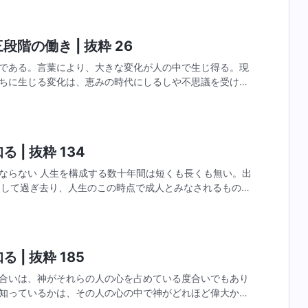
階の働き | 抜粋 26
である。言葉により、大きな変化が人の中で生じ得る。現
ちに生じる変化は、恵みの時代にしるしや不思議を受け入
かに大きい。と言うのも、恵みの時代において、悪霊は按
 | 抜粋 134
くも長くも無い。出
にして過ぎ去り、人生のこの時点で成人とみなされるもの
の運命に関して、ほぼ何も知らない。多くの経験を重ねな
 | 抜粋 185
合いは、神がそれらの人の心を占めている度合いでもあり
知っているかは、その人の心の中で神がどれほど偉大か、
知る神が空虚で漠然としていれば、あなたが信じる神もま