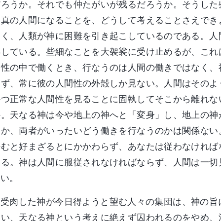
だろうか。それでも仲たがいが残るだろうか。そうした
は真の人間になることを、どうして考えることさえでき
なく、人類が神に困難を引き起こしているのである。人
処している。些細なことを大袈裟に受け止めるが、これ
間性の中で働くとき、行なうのは人間の働きではなく、
見ず、常に彼の人間性の外殻しか見ない。人間はそのよ
かつ正常な人間性を見ることに固執してそこから離れな
か。天なる神は今や地上の神へと「変身」し、地上の神
うか、両者がいったいどう働きを行なうのかは関係ない
好むと好まざるとにかかわらず、あなたは従わなければ
ある。神は人間に服従されなければならず、人間は一切
ない。
受肉した神が今日得ようと望む人々の集団は、神の旨
従い、天なる神という考えに絶えず囚われるのをやめ、