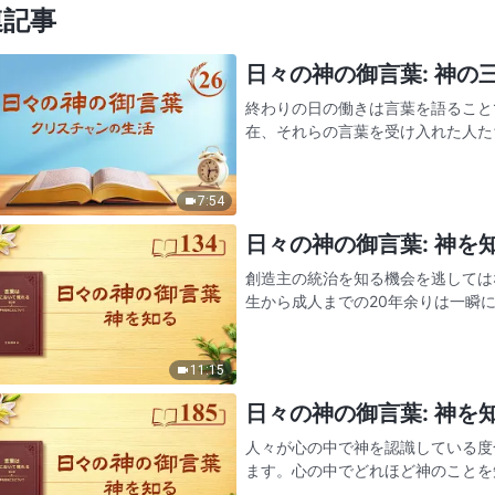
連記事
日々の神の御言葉: 神の三段
終わりの日の働きは言葉を語ること
在、それらの言葉を受け入れた人た
れた人たちに生じた変化よりもはる
手と祈りによって人から追い出…
7:54
日々の神の御言葉: 神を知る
創造主の統治を知る機会を逃してはならない 人生を構成する数十年間は短
生から成人までの20年余りは一瞬
の、この年頃の人間は、人生や人間
がら、次第に中年期へと移…
11:15
日々の神の御言葉: 神を知る
人々が心の中で神を認識している度
ます。心の中でどれほど神のことを
ということでもあります。あなたの