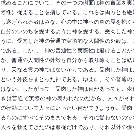
に求めることについて、その一つの側面は神の言葉を実
実際性に従えることを指している。これらは両方とも絶
成し遂げられる者はみな、心の中に神への真の愛を抱く
、自分のいのちを愛するように神を愛する。受肉した神
ように、受肉した神の普通で実際的な人間性の外殻は、
のである。しかし、神の普通性と実際性は避けることが
たが、普通の人間性の外殻を自分から取り除くことは結
あり、天なる霊の神ではないからである。受肉した神は
員という外皮をまとった神である。ゆえに、その普通の
ではない。したがって、受肉した神は何があっても、依
働きは普通で実際の神の表われなのだから、人々がそ
神の行動について人々にいったい何ができようか。受肉
いるものはすべてそのままである。それに従わないので
、人々を救えてきたのは服従だけであり、それ以外の優