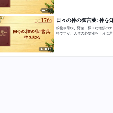
た空虚で漠然としています。あ…
7:05
日々の神の御言葉: 神を知る
穀物や果物、野菜、様々な種類のナ
料ですが、人体の必要性を十分に満
だけ人類に与えれば十分だ。人類は
そこで止めず、その代わり人類…
10:17