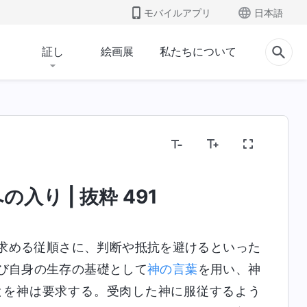
モバイルアプリ
日本語
証し
絵画展
私たちについて
入り | 抜粋 491
求める従順さに、判断や抵抗を避けるといった
び自身の生存の基礎として
神の言葉
を用い、神
とを神は要求する。受肉した神に服従するよう