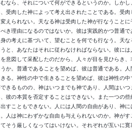
望むなら、それについて何ができるというのか。しかし
く、受肉した神によって考え出されたことである。受肉
も変えられない。天なる神は受肉した神が行なうことに
うべき理由になるのではないか。彼は実践的かつ普通で
自身の考えに基づいて、望むことを何でも行なう。天な
ようと、あなたはそれに従わなければならない。彼には
てを意図して采配したのだから、人々が目を見ひらき、
ようか。普通であることを望めば、彼は普通である。人
生きる。神性の中で生きることを望めば、彼は神性の中
ができるものの、神はいつまでも神であり、人間はいつ
て、彼の本質を否定することはできない。また一つの些
い出すこともできない。人には人間の自由があり、神に
い。人は神にわずかな自由も与えられないのか。神がす
してそう厳しくなってはいけない。それぞれが互いに寛