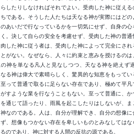
たらしたりしなければそれでよい。受肉した神に従える
たちである。そうした人たちは天なる神が実際にはどの
間のあいだで行なっているかを一切気にせず、自身の心
置く。決して自らの安全を考慮せず、受肉した神の普通
受肉した神に従う者は、受肉した神によって完全にされ
ことがない。なぜなら、人々に約束と恵みを授けるのは
上の神を単なる凡人と見なしつつ、天なる神を絶えず
天なる神は偉大で素晴らしく、驚異的な知恵をもってい
は至って普通で取るに足らない存在であり、極めて平凡
るがすような業を行なうこともない。至って普通に、か
鳴を通じて語ったり、雨風を起こしたりはしないが、ま
る神なのである。人は、自分が理解でき、自分の想像に
れず、想像もつかない存在を卑しいものとみなしてはな
するのであり、神に対する人間の反抗の源である。