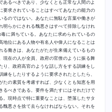
であるべきであり、少なくとも正常な人間のよ
に要求されていることはすべてあなたの能力の
いるのではない。あなたに無駄な言葉や働きが
れ明らかにされる醜悪さはすべて排除しなけれ
の毒に満ちている。あなたに求められているの
高地位にある人物や有名人や偉人になることは
れる働きは、あなたがたが生来備えているもの
。現在の人が全員、政府の官僚のように振る舞
たり、政府高官のような話し方をする訓練をし
訓練をしたりするように要求されたとしたら、
がたの素質を考慮すれば、少なくとも知恵を用
きるべきである。要件を満たすにはそれだけで
る。現時点で特に重要なことは、堕落したサタ
る醜悪さを捨て去らなければならない。それを