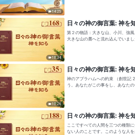
の自然な現れもキリストの本質…
14:25
日々の神の御言葉: 神を知る
第２の物語：大きな山、小川、強風
大きな山の麓へと流れ込んでいまし
通してください。あなたが立ちふさ
小声で山に頼みました。する…
18:34
日々の神の御言葉: 神を知る
神のアブラハムへの約束 （創世記 22:16-18）ヤーウェは言われた、「わたしは自分をさして誓
う。あなたがこの事をし、あなたの
大いにあなたを祝福し、大いにあな
する。あなたの…
10:26
日々の神の御言葉: 神を知る
ここですべての人間を三つの種類に
ない人のことです。このような人を