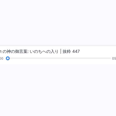
々の神の御言葉: いのちへの入り | 抜粋 447
00
05
読
福音
証し
絵画展
私たちについて
神の国が来ま
神の国が地上に降