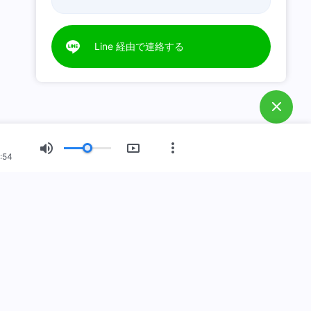
Line 経由で連絡する
:54
した
臨したのです！あなたは神の国に入りたいですか？