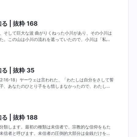
 | 抜粋 168
、そして巨大な波 曲がりくねった小川があり、その小川は
た。この山は小川の流れを遮っていたので、小川は「私を
がっているので、先へ進むことができません」と、か弱い
 | 抜粋 35
子、あなたのひとり子をも惜しまなかったので、わたしは
たの子孫をふやして、天の星のように、浜べの砂のように
 | 抜粋 188
分類します。最初の種類は未信者で、宗教的な信仰をもた
未信者と呼びます。未信者の圧倒的大部分は金銭だけを信