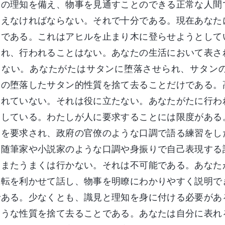
間の理知を備え、物事を見通すことのできる正常な人間
見えなければならない。それで十分である。現在あなた
内である。これはアヒルを止まり木に登らせようとして
られ、行われることはない。あなたの生活において表さ
らない。あなたがたはサタンに堕落させられ、サタン
その堕落したサタン的性質を捨て去ることだけである。
られていない。それは役に立たない。あなたがたに行わ
慮している。わたしが人に要求することには限度がある
とを要求され、政府の官僚のような口調で語る練習をし
、随筆家や小説家のような口調や身振りで自己表現する
もまたうまくは行かない。それは不可能である。あなた
機転を利かせて話し、物事を明瞭にわかりやすく説明で
である。少なくとも、識見と理知を身に付ける必要があ
ような性質を捨て去ることである。あなたは自分に表れ