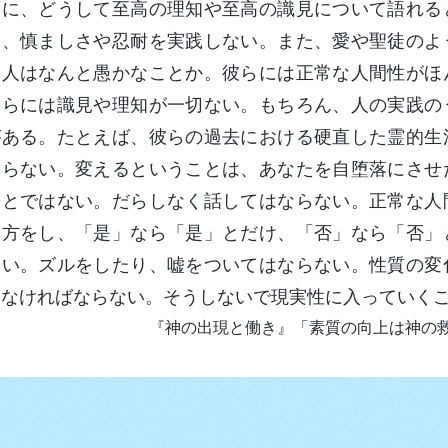
ずに、どうして至高の理知や至高の識見について語れる
て、慎ましさや忍耐を実践しない。また、愛や聖徒のよ
な人はなんと愚かなことか。彼らには正常な人間性がほ
彼らには識見や理知が一切ない。もちろん、人の実践の
がある。たとえば、彼らの過去における硬直した霊的生
ならない。変えるということは、あなたを自堕落にさせ
ことではない。だらしなく話してはならない。正常な人
し方をし、「是」なら「是」とだけ、「否」なら「否」
さい。ズルをしたり、嘘をついてはならない。性質の変
しなければならない。そうしないで現実性に入っていく
『神の出現と働き』「素質の向上は神の