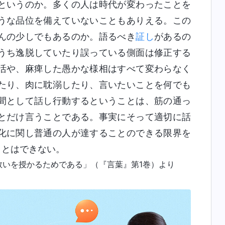
というのか。多くの人は時代が変わったことを
うな品位を備えていないこともありえる。この
んの少しでもあるのか。語るべき
証し
があるの
うち逸脱していたり誤っている側面は修正する
活や、麻痺した愚かな様相はすべて変わらなく
たり、肉に耽溺したり、言いたいことを何でも
間として話し行動するということは、筋の通っ
とだけ言うことである。事実にそって適切に話
化に関し普通の人が達することのできる限界を
ことはできない。
救いを授かるためである」（『言葉』第1巻）より