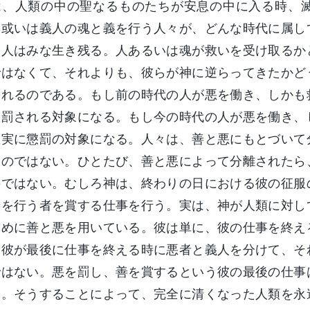
は、人類の中の聖なるものたちが安息の中に入る時、
、或いは義人の魂と義を行う人々が、どんな時代に属し
る人はみな生き残る。人あるいは魂が救いを受け取るか
ではなくて、それよりも、彼らが神に逆らってきたかど
されるのである。もし前の時代の人が悪を働き、しかも
懲罰される対象になる。もし今の時代の人が悪を働き、
確実に懲罰の対象になる。人々は、善と悪にもとづいて
るのではない。ひとたび、善と悪によって分離されたら
のではない。むしろ神は、終わりの日における彼の征服
善を行う者を賞する仕事を行う。実は、神が人類に対し
ために善と悪を用いている。彼は単に、彼の仕事を終え
、彼が最後に仕事を終える時に悪者と義人を分けて、そ
ではない。悪を罰し、善を賞するという彼の最後の仕事
る。そうすることによって、完全に清くなった人類を永