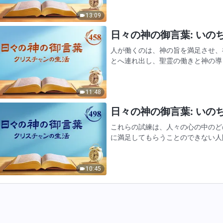
し神が造られた人の外形をまと…
13:09
日々の神の御言葉: いのちへ
人が働くのは、神の旨を満足させ、
とへ連れ出し、聖霊の働きと神の導
にするためである。したがって、働
用いられる者として、すべての…
11:48
日々の神の御言葉: いのちへ
これらの試練は、人々の心の中のど
に満足してもらうことのできない人
たものや偽善的なものがたくさんあ
ある。だがもし今日、あな…
10:45