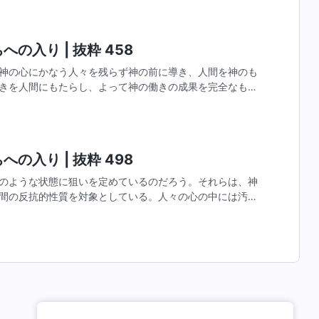
の入り | 抜粋 458
神の心にかなう人々を残らず神の前に導き、人間を神のも
きを人間にもたらし、よって神の働きの成果を完全なもの
きの本質を徹底的に理解することが必須なのである。神に
の入り | 抜粋 498
のような状態に狙いを定めているのだろう。それらは、神
間の反抗的性質を対象としている。人々の心の中には汚れ
る。だから神はそれらを清めるために試みに遭わせるので