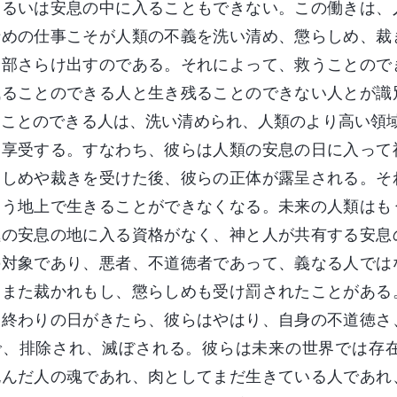
あるいは安息の中に入ることもできない。この働きは、
清めの仕事こそが人類の不義を洗い清め、懲らしめ、裁
全部さらけ出すのである。それによって、救うことので
残ることのできる人と生き残ることのできない人とが識
ることのできる人は、洗い清められ、人類のより高い領
を享受する。すなわち、彼らは人類の安息の日に入って
らしめや裁きを受けた後、彼らの正体が露呈される。そ
もう地上で生きることができなくなる。未来の人類はも
極の安息の地に入る資格がなく、神と人が共有する安息
の対象であり、悪者、不道徳者であって、義なる人では
、また裁かれもし、懲らしめも受け罰されたことがある
、終わりの日がきたら、彼らはやはり、自身の不道徳さ
で、排除され、滅ぼされる。彼らは未来の世界では存
死んだ人の魂であれ、肉としてまだ生きている人であれ