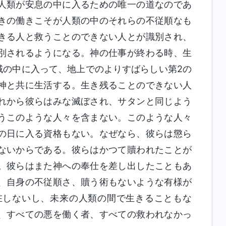
人類が安息の中に入るための唯一の道なのであ
きの働きこそが人類の中のそれらの不従順なも
きる人と救うことのできない人とが識別され、
別されるようになる。神の仕事が終わる時、生
域の中に入って、地上でのよりすばらしい第2の
神と共に生活する。生き残ることのできない人
れから彼らはみな滅ぼされ、サタンと同じよう
うこのような人々を含まない。このような人々
の日に入る資格もない。なぜなら、彼らは懲ら
ないからである。彼らはかつて贖われたことが
。彼らはまた神への奉仕を差し出したこともあ
、自身の不従順さ、贖う術もないような有様が
在しないし、未来の人類の間で生きることもな
、すべての悪を働く者、すべての救われなかっ