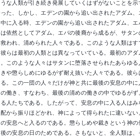
ような人類が引き続き発展していくはずがないことを示
かった、しかし、エデンの園から追い出されたアダム、
の中に入る時、エデンの園から追い出されたアダム、エ
類は依然としてアダム、エバの後裔から成るが、サタン
、救われ、清められた人々である。このような人類はす
。彼らは最初の人類とは異なっていている。最初のアダ
る。このような人々はサタンに堕落させられたあらゆる
裁きや懲らしめにゆるがず耐え抜いた人々である。彼ら
ある。この一団の人々だけが神と共に最後の安息の中に
めの働き、すなわち、最後の清めの働きの中でゆるがず
入る人たちである。したがって、安息の中に入る人はみ
支配から振りほどかれ、神によって得られたに違いない
後の安息へと入るのである。懲らしめや裁きという神の
最後の安息の日のためである。さもないと、全人類は、