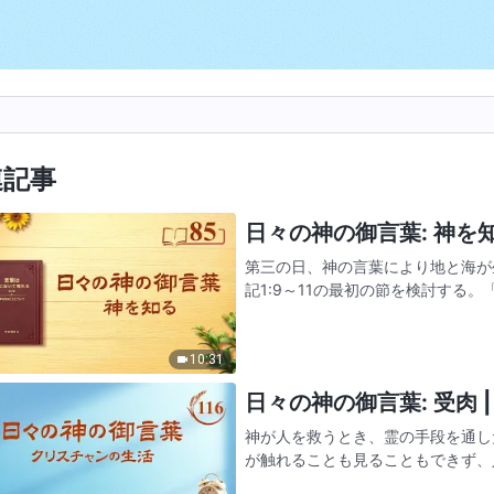
連記事
日々の神の御言葉: 神を知る
第三の日、神の言葉により地と海が
記1:9～11の最初の節を検討する
いた地が現れよ』。」神が「天の下
言葉を述べた後、どの…
10:31
日々の神の御言葉: 受肉 | 
神が人を救うとき、霊の手段を通し
が触れることも見ることもできず、
直接人を救おうとするなら、人は神