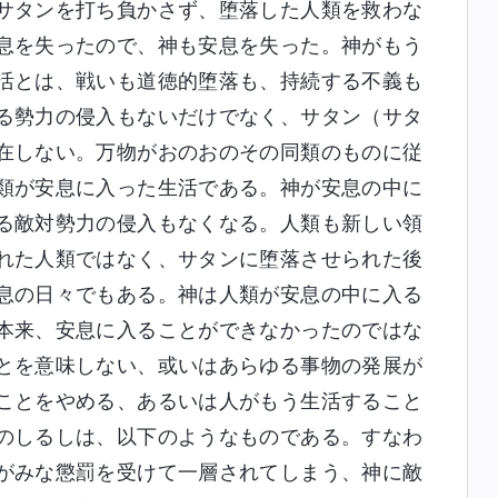
サタンを打ち負かさず、堕落した人類を救わな
息を失ったので、神も安息を失った。神がもう
活とは、戦いも道徳的堕落も、持続する不義も
る勢力の侵入もないだけでなく、サタン（サタ
在しない。万物がおのおのその同類のものに従
類が安息に入った生活である。神が安息の中に
る敵対勢力の侵入もなくなる。人類も新しい領
れた人類ではなく、サタンに堕落させられた後
息の日々でもある。神は人類が安息の中に入る
本来、安息に入ることができなかったのではな
とを意味しない、或いはあらゆる事物の発展が
ことをやめる、あるいは人がもう生活すること
のしるしは、以下のようなものである。すなわ
がみな懲罰を受けて一層されてしまう、神に敵