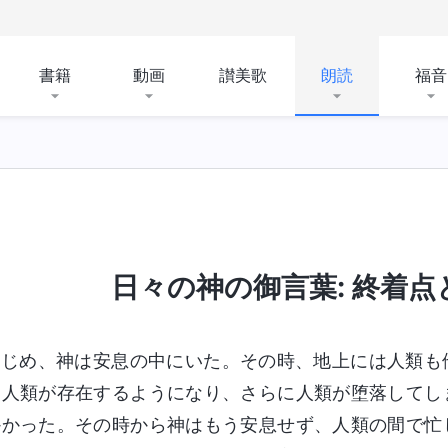
書籍
動画
讃美歌
朗読
福音
日々の神の御言葉: 終着点と結
はじめ、神は安息の中にいた。その時、地上には人類も
。人類が存在するようになり、さらに人類が堕落してし
かかった。その時から神はもう安息せず、人類の間で忙