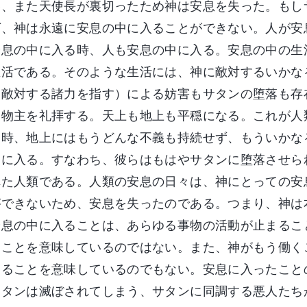
い、また天使長が裏切ったため神は安息を失った。もし
ば、神は永遠に安息の中に入ることができない。人が安
安息の中に入る時、人も安息の中に入る。安息の中の生
生活である。そのような生活には、神に敵対するいかな
は敵対する諸力を指す）による妨害もサタンの堕落も存
造物主を礼拝する。天上も地上も平穏になる。これが人
た時、地上にはもうどんな不義も持続せず、もういかな
中に入る。すなわち、彼らはもはやサタンに堕落させら
れた人類である。人類の安息の日々は、神にとっての安
ができないため、安息を失ったのである。つまり、神は
安息の中に入ることは、あらゆる事物の活動が止まるこ
ることを意味しているのではない。また、神がもう働く
めることを意味しているのでもない。安息に入ったこと
サタンは滅ぼされてしまう、サタンに同調する悪人たち