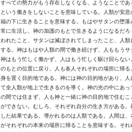
るすべての勢力がもう存在しなくなる、ようなことであ
うという働きをしないことを意味している。人類が安息
祝福の下に生きることを意味する。もはやサタンの堕落
正常に生活し、神の加護のもとで生きるようになるだろ
救われたこと、サタンは滅ぼされてしまったこと、人類
味する。神はもはや人類の間で働き続けず、人ももうサ
、神はもう忙しく働かず、人はもう忙しく駆け回らない
彼のもとの位置に戻り、人も各人それぞれの場所に帰る
が身を置く目的地である。神には神の目的地があり、人
けて全人類が地上で生きるのを導く。神の光の中にあっ
人の間では住まず、人も神と一緒に神の目的地で住むこ
とができない。むしろ、それぞれ自分の生き方がある。
実した結果である。導かれるのは人類である。人間は、
人がそれぞれの本来の場所に帰ることを意味する。それ