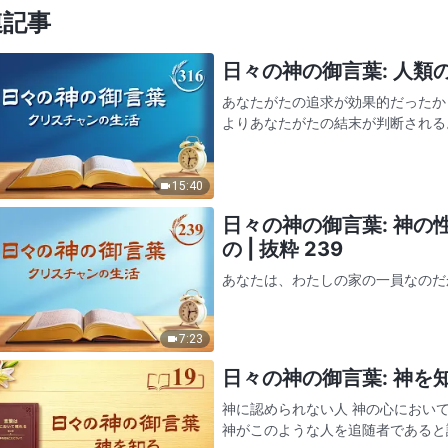
連記事
日々の神の御言葉: 人類の堕
あなたがたの追求が効果的だったか
よりあなたがたの結末が判断される
らかにされるのである。結末は、追
間には、すでに救いようのない…
15:40
日々の神の御言葉: 神
の | 抜粋 239
あなたは、わたしの家の一員なのだ
たのすることはすべて、わたしの求
なたが漂う雲以上のものであること
7:23
の価値をもつものとなるように…
日々の神の御言葉: 神を知る
神に認められない人 神の心におい
神がこのような人を追随者であると