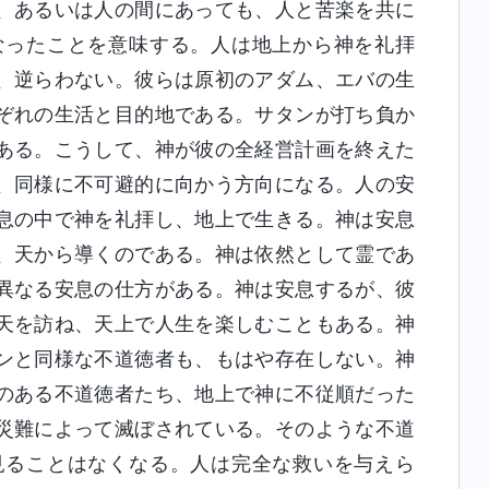
、あるいは人の間にあっても、人と苦楽を共に
なったことを意味する。人は地上から神を礼拝
、逆らわない。彼らは原初のアダム、エバの生
ぞれの生活と目的地である。サタンが打ち負か
ある。こうして、神が彼の全経営計画を終えた
、同様に不可避的に向かう方向になる。人の安
息の中で神を礼拝し、地上で生きる。神は安息
、天から導くのである。神は依然として霊であ
異なる安息の仕方がある。神は安息するが、彼
天を訪ね、天上で人生を楽しむこともある。神
ンと同様な不道徳者も、もはや存在しない。神
のある不道徳者たち、地上で神に不従順だった
災難によって滅ぼされている。そのような不道
見ることはなくなる。人は完全な救いを与えら