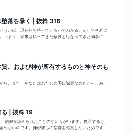
落を暴く | 抜粋 316
どうかは、現在何を持っているかでわかる。そしてそれに
。つまり、結末は払ってきた犠牲と行なってきた物事に明
求、信仰、何をしてきたかによってわかる。あなたがたの
の性質、および神が所有するものと神そのも
から、また、あなたはわたしの国に誠実なのだから、あな
める基準にかなうものでなければならない。わたしは、あ
は求めないが、あなたは輝く雪となり、その質とそれ以上
 | 抜粋 19
て、信仰が認められたことのない人がいます。換言すると、
認めないのです。神が彼らの信仰を称賛しないためです。