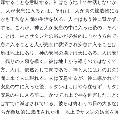
復帰することを意味する。神はもう地上で生活しないか
い。人が安息に入るとは、それは、人が真の被造物に
しかも正常な人間の生活を送る。人々はもう神に背かず
復する。これが、神と人が安息の中に入った後の、それ
ることは、神とサタンとの戦いが必然的に向かう方向で
安息に入ることと人が完全に救済され安息に入ることは
場所は地上にあり、神の安息の場所は天にある。人は安
で、残りの人類を導く。彼は地上から導くのではなくて
一方、人は、依然として肉である。神と人にはおのおの
の間に来て人に現れる。人は安息するが、神に導かれて
が安息の中に入った後、サタンはもはや存在せず、サタ
が安息の中に入る前に、かつて地上で神を迫害したこと
ちはすでに滅ぼされている。彼らは終わりの日の大きな
たちが徹底的に滅ぼされた後、地上でサタンの妨害を