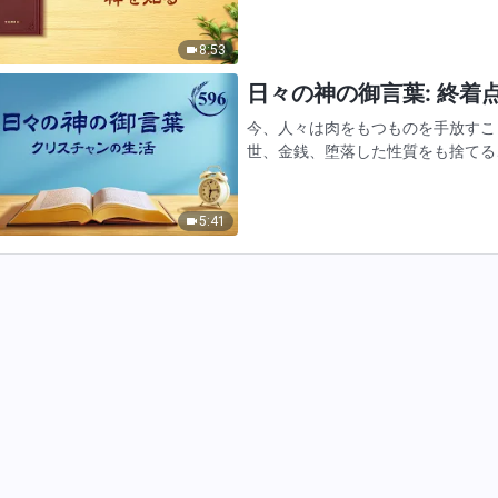
彼らは何年にわたり神に付き従って
仰を持たない人のように、未…
8:53
日々の神の御言葉: 終着点と
今、人々は肉をもつものを手放すこ
世、金銭、堕落した性質をも捨てる
実は、このような人々は、心の中に
らは心の中には神を持たない…
5:41