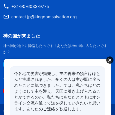
+81-90-6033-9775
contact.jp@kingdomsalvation.org
神の国が来ました
神の国が地上に降臨したのです！あなたは神の国に入りたいです
か？
Line経由で連絡する
今各地で災害が頻発し、主の再来の預言はほと
んど実現されました。多くの人は主が既に戻ら
フォローする
れたことに気づきました。では、私たちはどの
ようにして主を迎え、天国に引き上げられるこ
とができるのか。私たちはあなたとともにオン
ライン交流を通じて道を探していきたいと思い
ます。あなたのご連絡を歓迎します。
利用規約
プライバシーポリシー
クレジット