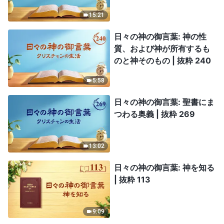
15:21
日々の神の御言葉: 神の性
質、および神が所有するも
のと神そのもの | 抜粋 240
5:58
日々の神の御言葉: 聖書にま
つわる奥義 | 抜粋 269
13:02
日々の神の御言葉: 神を知る
| 抜粋 113
9:09