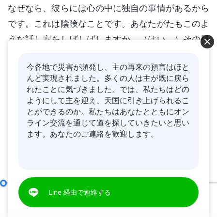
なぜなら、彼らには心の中に独自の事情があるから
です。これは陰険なことです。あなたがたもこのよ
うな話し方をしばしばしますか。（はい。）その目
的は何ですか。それは時として自分の利益を守るこ
今各地で災害が頻発し、主の再来の預言はほと
と、あるいは自分の地位や体面を保つこと、私生活
んど実現されました。多くの人は主が既に戻ら
の秘密を守ること、自分の評判を守ることが目的で
れたことに気づきました。では、私たちはどの
ようにして主を迎え、天国に引き上げられるこ
すか。目的が何であれ、自分の利益と不可分、利益
とができるのか。私たちはあなたとともにオン
と関係があります。それは人間の本性ではありませ
ライン交流を通じて道を探していきたいと思い
んか。このような本性を持った人はすべて、サタン
ます。あなたのご連絡を歓迎します。
と同類ではないのですか。そう言えますね。一般的
に、こうした徴候は嫌悪される忌まわしいもので
す。今、あなたがたも嫌悪を感じていますね。（は
唯一無二の神自身 ４
Line 経由で連絡する
い。）
00:00
57:59