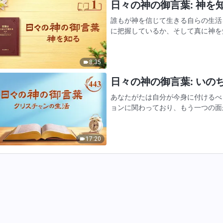
日々の神の御言葉: 神を知る
誰もが神を信じて生きる自らの生活
に把握しているか、そして真に神を
うな姿勢で臨むかを知っているか、
行為を、それぞれどのように定…
8:35
日々の神の御言葉: いのちへ
あなたがたは自分が今身に付けるべ
ョンに関わっており、もう一つの面
ある。いのちの進歩を追求する際に
になる。ただ実践の道だけを…
17:20