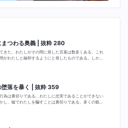
つわる奥義 | 抜粋 280
てきた。わたしがその間に発した言葉は数多くある。これ
間がわたしと融和するようにと発したものである。しか
はほんの数名しか得ていない。だから、人間はわたしの言
落を暴く | 抜粋 359
行為は裏切りである。わたしに忠実であることができない
かし、嘘でわたしを騙すことは裏切りである。多くの観念
とは裏切りである。わたしの証しと利益を護れないことは