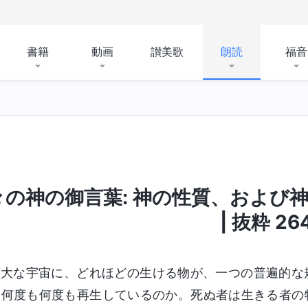
書籍
動画
讃美歌
朗読
福音
々の神の御言葉: 神の性質、および
のもの
聖書にまつわる奥義
宗教的観念を暴く
| 抜粋 26
広大な宇宙に、どれほどの生ける物が、一つの普遍的な
、何度も何度も再生しているのか。死ぬ者は生きる者の