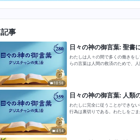
連記事
日々の神の御言葉: 聖書にま
わたしは人々の間で多くの働きをし
らの言葉は人間の救済のためで、人
し、わたしと融和する者は、地上で
葉を重んじないとわたしは言う。…
10:58
日々の神の御言葉: 人類の堕
わたしに完全に従うことができない
行為は裏切りである。わたしをごま
を抱き、至る所でそれらを広めるこ
裏切りである。心の中ではわた…
4:54