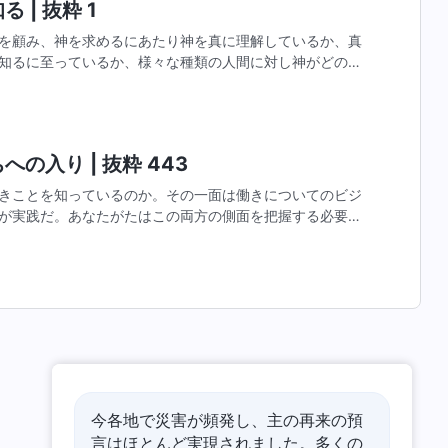
 | 抜粋 1
を顧み、神を求めるにあたり神を真に理解しているか、真
知るに至っているか、様々な種類の人間に対し神がどのよ
また神は自分にどのような業を施しているか、神は自分の
の入り | 抜粋 443
きことを知っているのか。その一面は働きについてのビジ
が実践だ。あなたがたはこの両方の側面を把握する必要が
ビジョンを持っていなければ、あなたには基盤がないこと
今各地で災害が頻発し、主の再来の預
言はほとんど実現されました。多くの