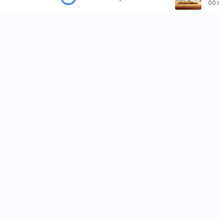
00:
メニュー
ホーム
書籍
動画
讃美歌
朗
全能神教会アプリをダウンロード
私たちに連絡する
+81-90-6033-9775
contact.jp@kingd