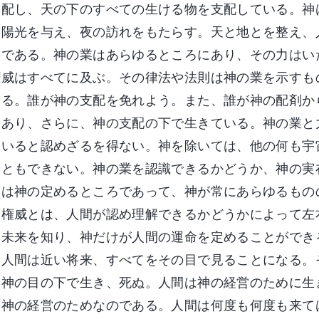
支配し、天の下のすべての生ける物を支配している。神
に陽光を与え、夜の訪れをもたらす。天と地とを整え、
神である。神の業はあらゆるところにあり、その力はい
権威はすべてに及ぶ。その律法や法則は神の業を示すも
いる。誰が神の支配を免れよう。また、誰が神の配剤か
にあり、さらに、神の支配の下で生きている。神の業と
ていると認めざるを得ない。神を除いては、他の何も宇
こともできない。神の業を認識できるかどうか、神の実
命は神の定めるところであって、神が常にあらゆるもの
と権威とは、人間が認め理解できるかどうかによって左
・未来を知り、神だけが人間の運命を定めることができ
、人間は近い将来、すべてをその目で見ることになる。
は神の目の下で生き、死ぬ。人間は神の経営のために生
、神の経営のためなのである。人間は何度も何度も来て