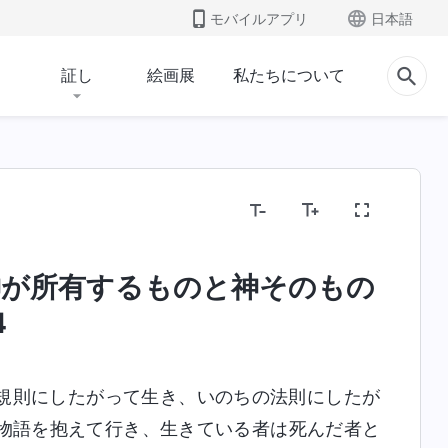
モバイルアプリ
日本語
証し
絵画展
私たちについて
神が所有するものと神そのもの
人類の堕落を暴く
いのちへの入り
終着点と
4
規則にしたがって生き、いのちの法則にしたが
物語を抱えて行き、生きている者は死んだ者と