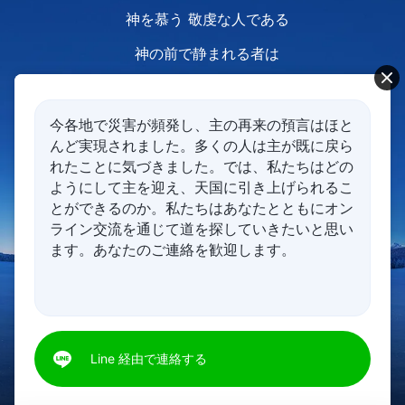
神を慕う 敬虔な人である
神の前で静まれる者は
いのちと霊の交わりを大切にする人であり
神の前で静まれる者は
今各地で災害が頻発し、主の再来の預言はほと
んど実現されました。多くの人は主が既に戻ら
神の言葉を渇望し
れたことに気づきました。では、私たちはどの
ようにして主を迎え、天国に引き上げられるこ
真理を追い求める人である
とができるのか。私たちはあなたとともにオン
ライン交流を通じて道を探していきたいと思い
ます。あなたのご連絡を歓迎します。
神の前で静まることを無視したり
それを実行しない者は
00:00
00:00
世に執着する 虚栄心の強い人である
Line 経由で連絡する
彼らは命を持たず
神を信じていると主張しても真実ではなく