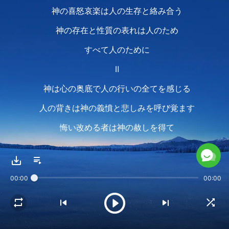
神の喜怒哀楽は人の生存と絡み合う
神の存在と性質の表れは人のため
すべて人のために
Ⅱ
神は心の奥底で人の行いの全てを感じる
人の背きは神の義憤と悲しみを呼び覚ます
悔い改める者は神の赦しを得て
神を喜ばせる
神は常に駆け巡り
00:00
00:00
いつどこにでも存在する
いつもいつも人のため
神は全ての感情と命の全ての瞬間を捧げる