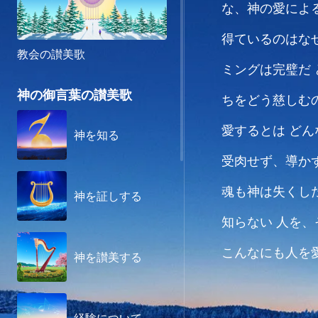
な、神の愛によ
得ているのはな
教会の讃美歌
ミングは完璧だ
神の御言葉の讃美歌
ちをどう慈しむ
愛するとは
どん
神を知る
受肉せず、導か
魂も神は失くし
神を証しする
知らない
人を、
こんなにも人を
神を讃美する