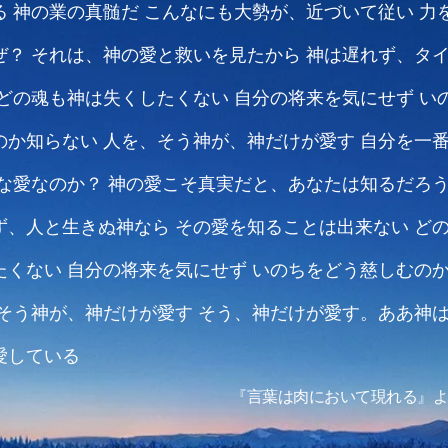
る
神の業の真髄だ
こんなにも大勢が、近づいて従い
力
ぜ？
それは、神の愛と救いを見たから
神は遅れず、タ
どの魂も神は失くしたくない
自分の将来を気にせず
い
のか知らない
人を、そう神が、神だけが愛す
自分を一
な愛なのか？
神の愛こそ真実だと、あなたは知るだろ
ず、人と生きぬ神なら
その愛を知ることは出来ない
ど
たくない
自分の将来を気にせず
いのちをどう慈しむの
そう神が、神だけが愛す
そう、神だけが愛す。ああ神
愛している
『言葉は肉において現れる』