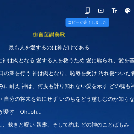
コピーが完了しました
御言葉讃美歌
最も人を愛するのは神だけである
に神は肉となる
愛する人を救うため
愛に駆られ、愛を
日の業を行う
神は肉となり、恥辱を受け
汚れ傷ついた
みに耐え
神は、何度も計り知れない愛を示す
どの魂も
い
自分の将来を気にせず
いのちをどう慈しむのか知ら
す Oh..oh...
し、裁きと呪い
暴露、そして約束
どの神のことばもみ