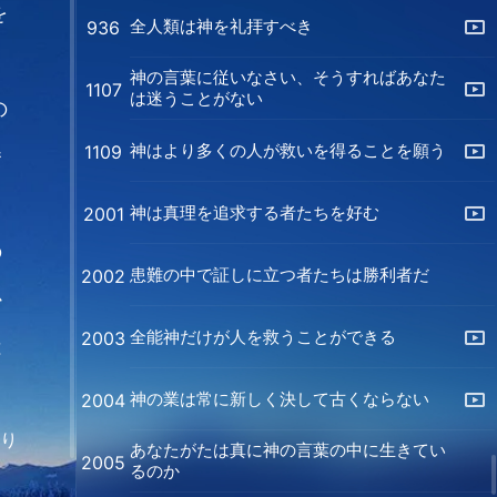
を
全人類は神を礼拝すべき
936
イ
神の言葉に従いなさい、そうすればあなた
1107
は迷うことがない
の
神はより多くの人が救いを得ることを願う
1109
番
う
神は真理を追求する者たちを好む
2001
の
患難の中で証しに立つ者たちは勝利者だ
2002
か
全能神だけが人を救うことができる
2003
は
神の業は常に新しく決して古くならない
2004
より
あなたがたは真に神の言葉の中に生きてい
2005
るのか