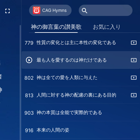
神は決意のある者を好む
720
CAG Hymns
神が人のために為すことは全て誠実である
766
神の御言葉の讃美歌
お気に入り
性質の変化とは主に本性の変化である
779
最も人を愛するのは神だけである
基
者
神は全ての愛を人類に与えた
802
神
人間に対する神の配慮の裏にある目的
813
な
神の本質は全能で実際的である
903
本来の人間の姿
916