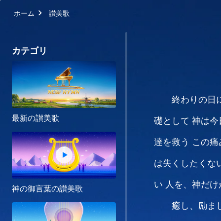
ホーム
讃美歌
カテゴリ
終わりの日
最新の讃美歌
礎として
神は今
達を救う
この痛
は失くしたくな
い
人を、神だけが愛
神の御言葉の讃美歌
癒し、励ま