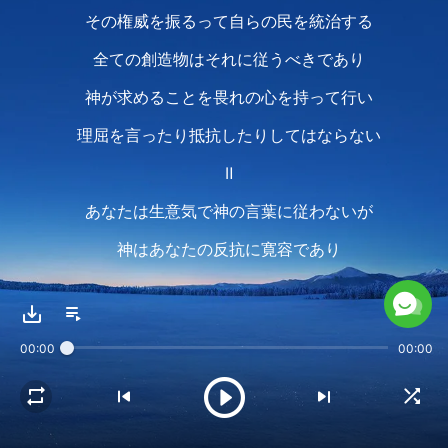
その権威を振るって自らの民を統治する
全ての創造物はそれに従うべきであり
神が求めることを畏れの心を持って行い
理屈を言ったり抵抗したりしてはならない
Ⅱ
あなたは生意気で神の言葉に従わないが
神はあなたの反抗に寛容であり
怒りを抑えて働く
汚物の中でのたうちまわる虫たちを
00:00
00:00
神は気にかけることなどしない
神は主であり 創造の主であり
その権威を振るって自らの民を統治する