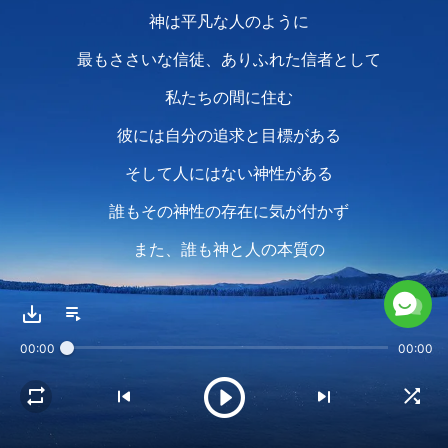
神は平凡な人のように
最もささいな信徒、ありふれた信者として
私たちの間に住む
彼には自分の追求と目標がある
そして人にはない神性がある
誰もその神性の存在に気が付かず
また、誰も神と人の本質の
違いに気が付いていない
00:00
00:00
私達は神と共に生きる
拘束も恐れもなく
それは私たちが彼を