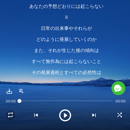
あなたの予想どおりには起こらない
Ⅱ
日常の出来事やそれらが
どのように発展していくのか
また、それが生じた後の傾向は
すべて無作為には起こらないこと
その発展過程とすべての必然性は
人の意志によって
変えられないということを常に
00:00
00:00
人類に思い起こさせる
些細なことから人の一生の運命まで
創造主の計画と統治を