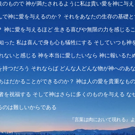
良のもので
神が満たされるように私は貴い愛を神に与え
んで神に愛を与えるのか？
それをあなたの生存の基礎と
？
神に愛を与えるほど
生きる喜びや無限の力を感じる
知った
私は喜んで身も心も犠牲にする
そしていつも神
きれないと感じる
神を本当に愛したいなら
神に報いるた
を持つだろう
それならば
どんな人どんな物が神へのあ
ちはだかることができるのか？
神は人の愛を貴重なも
者を祝福する
そして神はさらに多くのものを与える
な
るのは難しいからである
『言葉は肉において現れる』