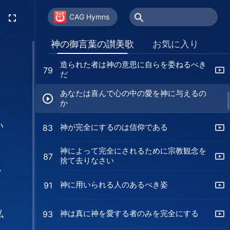
人々が成熟すればするほど 赤い大きな竜は
75
崩壊する
CAG Hymns
神の怒りの光景
77
神の御言葉の讃美歌
お気に入り
造られた者は神の意思に自らを委ねるべき
79
だ
あなたは喜んで心の中の愛を神に与えるの
か
こ
い
神が完全にするのは信仰である
83
ら
神によって完全にされるために宗教観念を
87
捨て去りなさい
心
神に用いられる人のあるべき姿
91
を
神は真に神を愛する者のみを完全にする
私
93