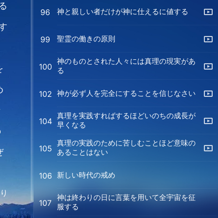
る
神と親しい者だけが神に仕えるに値する
96
す
聖霊の働きの原則
99
こ
神のものとされた人々には真理の現実があ
100
を
る
め
神が必ず人を完全にすることを信じなさい
102
な
真理を実践すればするほどいのちの成長が
104
早くなる
の
真理の実践のために苦しむことほど意味の
105
ぜ
あることはない
新しい時代の戒め
106
より
神は終わりの日に言葉を用いて全宇宙を征
107
服する