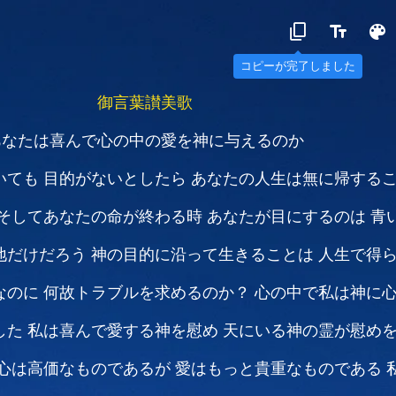
コピーが完了しました
御言葉讃美歌
あなたは喜んで心の中の愛を神に与えるのか
いても 目的がないとしたら
あなたの人生は無に帰する
そしてあなたの命が終わる時
あなたが目にするのは
青
地だけだろう
神の目的に沿って生きることは
人生で得
なのに
何故トラブルを求めるのか？
心の中で私は神に
した
私は喜んで愛する神を慰め
天にいる神の霊が慰め
心は高価なものであるが
愛はもっと貴重なものである