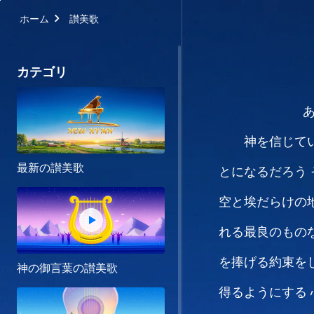
ホーム
讃美歌
カテゴリ
神を信じて
最新の讃美歌
とになるだろう
空と埃だらけの
れる最良のもの
を捧げる約束を
神の御言葉の讃美歌
得るようにする