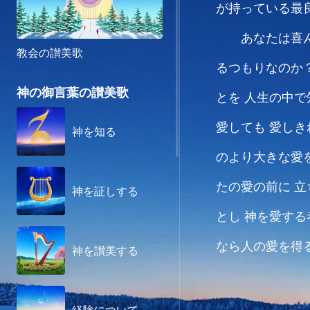
が持っている最
あなたは喜
教会の讃美歌
るつもりなのか
神の御言葉の讃美歌
とを
人生の中で
愛しても 愛し
神を知る
のより大きな愛
たの愛の前に
立
神を証しする
とし
神を愛する
なら人の愛を得
神を讃美する