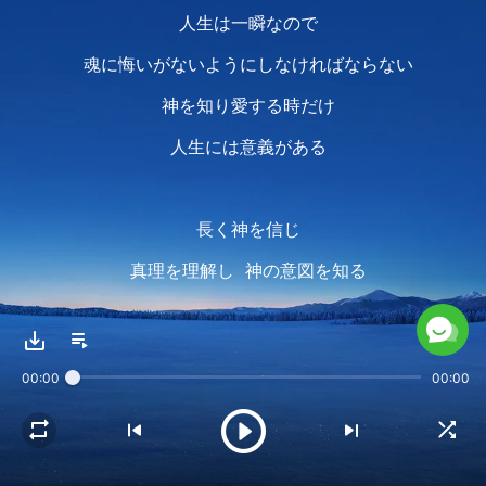
人生は一瞬なので
魂に悔いがないようにしなければならない
神を知り愛する時だけ
人生には意義がある
長く神を信じ
真理を理解し 神の意図を知る
御言葉で生きる時だけ魂に平安が来る
互いに愛し合い
00:00
00:00
生活は豊かになり
霊とまことで礼拝することは
喜びと活力をもたらす