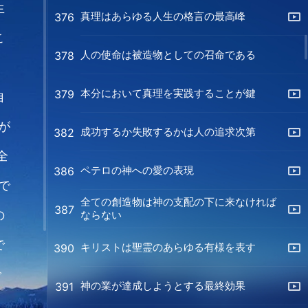
生
真理はあらゆる人生の格言の最高峰
376
こ
人の使命は被造物としての召命である
378
本分において真理を実践することが鍵
379
自
が
成功するか失敗するかは人の追求次第
382
全
ペテロの神への愛の表現
386
で
全ての創造物は神の支配の下に来なければ
387
の
ならない
で
キリストは聖霊のあらゆる有様を表す
390
で
神の業が達成しようとする最終効果
391