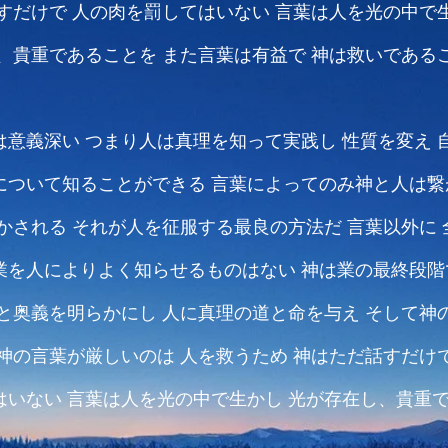
すだけで
人の肉を罰してはいない
言葉は人を光の中で
、貴重であることを
また言葉は有益で
神は救いである
は意義深い
つまり人は真理を知って実践し
性質を変え
について知ることができる
言葉によってのみ神と人は繋
かされる
それが人を征服する最良の方法だ
言葉以外に
業を人によりよく知らせるものはない
神は業の最終段階
と奥義を明らかにし
人に真理の道と命を与え
そして神
神の言葉が厳しいのは
人を救うため
神はただ話すだけ
はいない
言葉は人を光の中で生かし
光が存在し、貴重
言葉は有益で
神は救いであることを知らせる