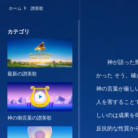
ホーム
讃美歌
カテゴリ
神が語った
最新の讃美歌
かった
そう、確
神の言葉が厳し
人を害すること
しいのは成果を
神の御言葉の讃美歌
反抗的な性質か