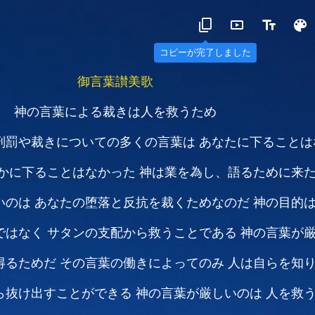
コピーが完了しました
御言葉讃美歌
神の言葉による裁きは人を救うため
刑罰や裁きについての多くの言葉は
あなたに下ることは
かに下ることはなかった
神は業を為し、語るために来
いのは
あなたの堕落と反抗を裁くためなのだ
神の目的
ではなく
サタンの支配から救うことである
神の言葉が
得るためだ
その言葉の働きによってのみ
人は自らを知
ら抜け出すことができる
神の言葉が厳しいのは
人を救