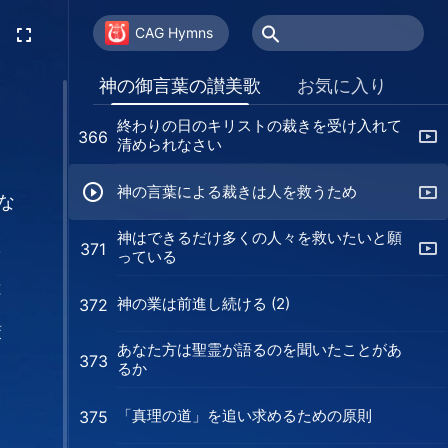
勝利して戻って来た神を賛美せよ
362
CAG Hymns
神の知恵はサタンの策略の上に表される
364
神の御言葉の讃美歌
お気に入り
終わりの日のキリストの裁きを受け入れて
366
清められなさい
神の言葉による裁きは人を救うため
な
神はできるだけ多くの人々を救いたいと願
た
371
っている
は
神の業は前進し続ける (2)
372
厳
あなた方は聖霊が語るのを聞いたことがあ
373
るか
り
「真理の道」を追い求めるための原則
う
375