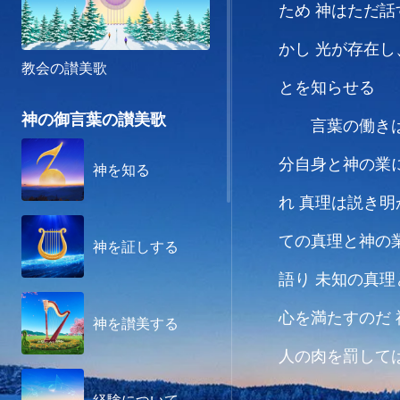
ため
神はただ話
かし
光が存在し
教会の讃美歌
とを知らせる
神の御言葉の讃美歌
言葉の働き
分自身と神の業
神を知る
れ
真理は説き明
ての真理と神の
神を証しする
語り
未知の真理
心を満たすのだ
神を讃美する
人の肉を罰して
あることを
また