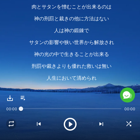
肉とサタンを憎むことが出来るのは
神の刑罰と裁きの他に方法はない
人は神の鍛錬で
サタンの影響や狭い世界から解放され
神の光の中で生きることが出来る
刑罰や裁きよりも優れた救いは無い
人生において清められ
性質の変化を実現することや
有意義な人生を行動で示し
00:00
00:00
被造物としての本分を尽くすことを望むなら
神の刑罰と裁きを受けいれる必要がある
そして神の鍛錬と神の打ちのめしが