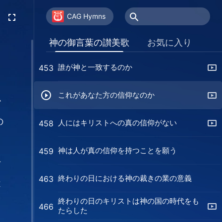
パリサイ人たちがイエスに反抗した理由の
441
根拠
CAG Hymns
終わりの日のキリストを見捨てる者は永遠
442
神の御言葉の讃美歌
お気に入り
に罰を受けるだろう
誰が神と一致するのか
453
これがあなた方の信仰なのか
心
の
人にはキリストへの真の信仰がない
458
神は人が真の信仰を持つことを願う
459
方
終わりの日における神の裁きの業の意義
463
不
終わりの日のキリストは神の国の時代をも
っ
466
たらした