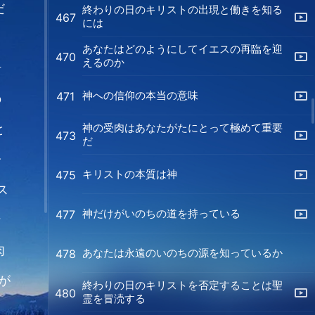
だ
終わりの日のキリストの出現と働きを知る
467
には
あなたはどのようにしてイエスの再臨を迎
470
えるのか
計
神への信仰の本当の意味
471
の
神の受肉はあなたがたにとって極めて重要
と
473
だ
分
キリストの本質は神
475
ス
神だけがいのちの道を持っている
477
な
肉
あなたは永遠のいのちの源を知っているか
478
が
終わりの日のキリストを否定することは聖
480
霊を冒涜する
疑