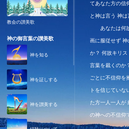
てあなた方の信
と神は言う
神は
教会の讃美歌
あなたは何
神の御言葉の讃美歌
画に服従せず
神
か？
何故キリス
神を知る
言葉を裁くのか
ごとに不信仰を
神を証しする
トを信じていな
た方一人一人が
神を讃美する
の神への不信仰
ある
従ってあな