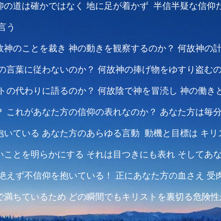
仰の道は確かではなく
地に足が着かず 半信半疑な信仰
言う
故神のことを裁き
神の動きを観察するのか？
何故神の
の言葉に従わないのか？
何故神の捧げ物をゆすり盗む
トの代わりに語るのか？
何故陰で神を冒涜し
神の働き
？
これがあなた方の信仰の表れなのか？
あなた方は毎
抱いている
あなた方のあらゆる言動 動機と目標は
キリ
いことを明らかにする
それは目つきにも表れ
そしてあ
絶えず不信仰を抱いている！
正にあなた方の血さえ
受
で満ちているため
どの瞬間でもキリストを裏切る危険性
た方の信仰の道は確かではなく
地に足が着かず 半信半