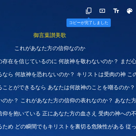
コピーが完了しました
御言葉讃美歌
これがあなた方の信仰なのか
の存在を信じているのに
何故神を敬わないのか？
まだ
るなら
何故神を恐れないのか？
キリストは受肉の神
こ
ることができるなら
あなたは何故神のことを嘲るのか？
いのか？
これがあなた方の信仰の表れなのか？
あなた
信仰を抱いている
正にあなた方の血さえ
受肉の神への
るため
どの瞬間でもキリストを裏切る危険性がある
従