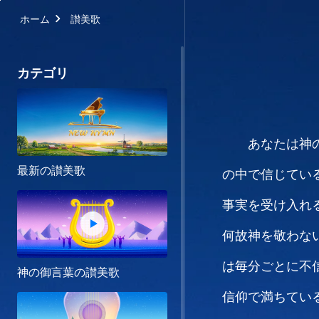
ホーム
讃美歌
カテゴリ
あなたは神
最新の讃美歌
の中で信じてい
事実を受け入れ
何故神を敬わな
は毎分ごとに不
神の御言葉の讃美歌
信仰で満ちてい