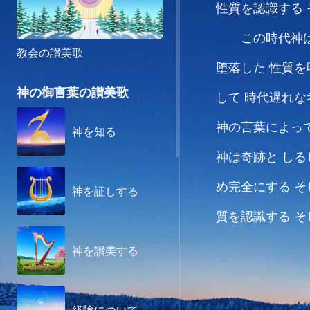
性質を認識する
この時代神
教会の讃美歌
堕落した
性質を
神の御言葉の讃美歌
して
時代遅れな
神の言葉によっ
神を知る
神は奇跡と
しる
め完全にする
そ
神を証しする
質を認識する
そ
神を讃美する