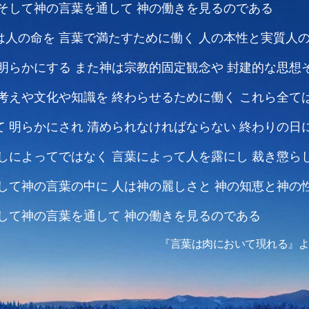
そして神の言葉を通して
神の働きを見るのである
は人の命を
言葉で満たすために働く
人の本性と実質人
明らかにする
また神は宗教的固定観念や
封建的な思想
考えや文化や知識を
終わらせるために働く
これら全て
て
明らかにされ
清められなければならない
終わりの日
しによってではなく
言葉によって人を露にし
裁き懲ら
して神の言葉の中に
人は神の麗しさと
神の知恵と神の
して神の言葉を通して
神の働きを見るのである
『言葉は肉において現れる』