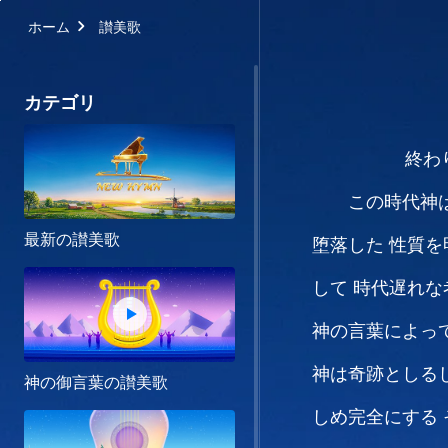
ホーム
讃美歌
カテゴリ
終わ
この時代神
最新の讃美歌
堕落した
性質を
して
時代遅れな
神の言葉によっ
神は奇跡としる
神の御言葉の讃美歌
しめ完全にする