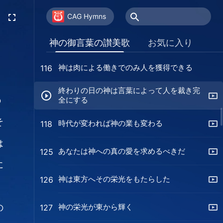
神との正しい関係の築き方
110
CAG Hymns
あなたには神との正常な関係があるか
112
神の御言葉の讃美歌
お気に入り
神は肉による働きでのみ人を獲得できる
116
終わりの日の神は言葉によって人を裁き完
全にする
の
そ
時代が変われば神の業も変わる
118
は
あなたは神への真の愛を求めるべきだ
125
に
神は東方へその栄光をもたらした
126
ら
神の栄光が東から輝く
の
127