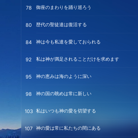
御座のまわりを踊り巡ろう
78
歴代の聖徒達は復活する
80
神は今も私達を愛しておられる
84
私は神が満足されることだけを求めます
92
神の恵みは海のように深い
95
神の国の眺めは常に新しい
98
私はいつも神の愛を切望する
103
神の愛は常に私たちの間にある
107