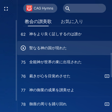
宇宙は神様への賛美で鳴り響く
56
CAG Hymns
立ち上がって神のために踊れ
58
教会の讃美歌
お気に入り
神をより良く証しするのは誰か
62
聖なる神の国が現れた
全能神が世界の東に出現された
75
裁きが心を目覚めさせた
76
神の御業の成果を讃美せよ
77
御座の周りを踊り回れ
78