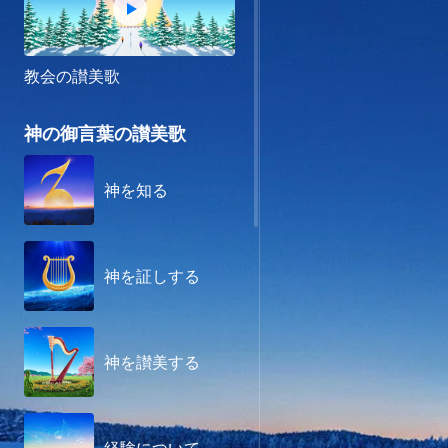
教会の讃美歌
神の御言葉の讃美歌
神を知る
神を証しする
神を讃美する