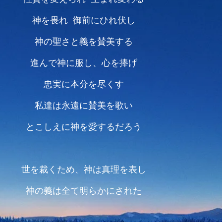
神を畏れ 御前にひれ伏し
神の聖さと義を賛美する
進んで神に服し、心を捧げ
忠実に本分を尽くす
私達は永遠に賛美を歌い
とこしえに神を愛するだろう
世を裁くため、神は真理を表し
神の義は全て明らかにされた
神に逆らう邪悪な勢力は