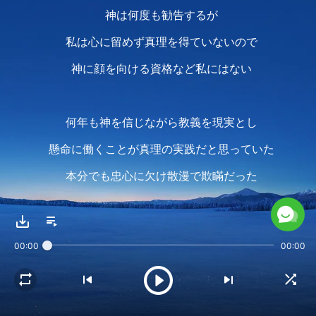
神は何度も勧告するが
私は心に留めず真理を得ていないので
神に顔を向ける資格など私にはない
何年も神を信じながら教義を現実とし
懸命に働くことが真理の実践だと思っていた
本分でも忠心に欠け散漫で欺瞞だった
刈り込まれ取り扱われると自分を正当化した
神は私が完全になり真理を得るよう
00:00
00:00
人々と物事を采配したが
私は従わず
まして真理を求めることもなかった