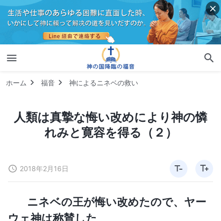
ホーム
福音
神によるニネベの救い
人類は真摯な悔い改めにより神の憐
れみと寛容を得る（２）
2018年2月16日
ニネベの王が悔い改めたので、ヤー
ウェ神は称賛した