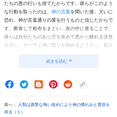
たちの悪の行いも捨てたからです。彼らがこのよう
な行動を取ったのは、
神の言葉
を聞いた後、大いに
恐れ、神が言葉通りの業を行うものと信じたからで
す。断食して粗布をまとい、灰の中に座ることで、
彼らは自分たちのあり方を改めて悪から離れる決意
を示し、ヤーウェ神に怒りを静めるよう
祈り
、裁き
と差し迫った災いの取消を求めました。ニネベの
続きを読む
人々のすべての行動を検討すると、彼らのこれまで
の邪悪な行動がヤーウェ神により嫌悪されていたこ
とも、ヤーウェが自分たちを間もなく滅ぼす理由も
彼らはすでに理解していたことがわかります。その
ため、ニネベの人々全員が完全に悔い改め、悪の道
を離れ、その手から強暴を捨てることを望んだので
前へ：
人類は真摯な悔い改めにより神の憐れみと寛容を
す。換言すると、ニネベの人々がひとたびヤーウェ
得る（１）