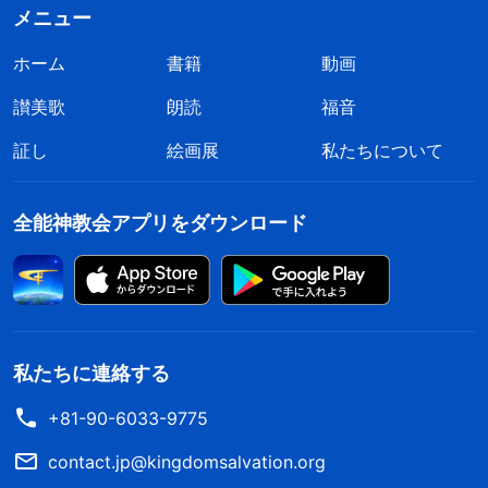
神への信仰が真実であれば、頻繁に
メニュー
神の労りを受けられる
ホーム
書籍
動画
ニネベの人々への神の意図の変化には、躊躇や
讃美歌
朗読
福音
曖昧さが一切含まれていません。むしろ、それは純
証し
絵画展
私たちについて
粋な怒りから、純粋な寛容への変化でした。これは
神の本質の真の明示です。神はその行ないにおい
全能神教会アプリをダウンロード
て、優柔不断であることや躊躇することが決してあ
りません。神の行ないの背後にある原則と目的はす
べて明白かつ透明、純粋で完璧であり、その中に策
略や陰謀は一切潜んでいません。つまり、神の本質
私たちに連絡する
には闇や邪悪が一切含まれていないのです。ニネベ
の人々の悪の行いが目に留まったため、神は彼らに
+81-90-6033-9775
怒りを覚えました。このとき、神の怒りは神の本質
contact.jp@kingdomsalvation.org
に由来していました。しかし、神の怒りが消え、ニ