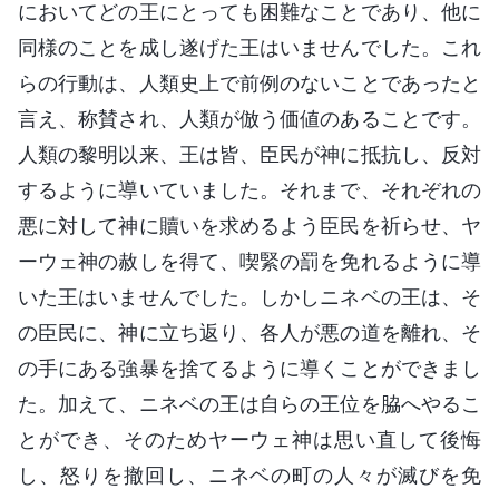
においてどの王にとっても困難なことであり、他に
同様のことを成し遂げた王はいませんでした。これ
らの行動は、人類史上で前例のないことであったと
言え、称賛され、人類が倣う価値のあることです。
人類の黎明以来、王は皆、臣民が神に抵抗し、反対
するように導いていました。それまで、それぞれの
悪に対して神に贖いを求めるよう臣民を祈らせ、ヤ
ーウェ神の赦しを得て、喫緊の罰を免れるように導
いた王はいませんでした。しかしニネベの王は、そ
の臣民に、神に立ち返り、各人が悪の道を離れ、そ
の手にある強暴を捨てるように導くことができまし
た。加えて、ニネベの王は自らの王位を脇へやるこ
とができ、そのためヤーウェ神は思い直して後悔
し、怒りを撤回し、ニネベの町の人々が滅びを免