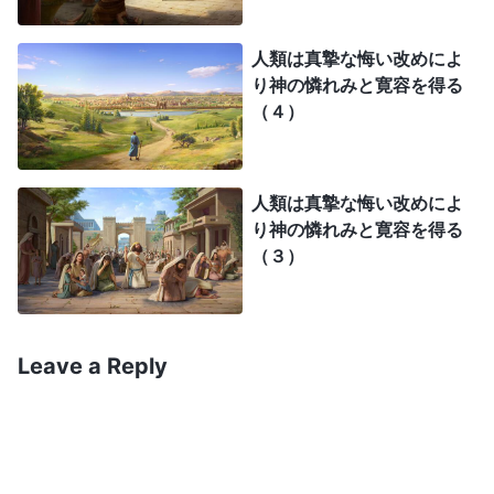
選択は、神の目に明らかなものになりました。ニネ
人類は真摯な悔い改めによ
ベの人々の振る舞いに従い、神の心は変わりまし
り神の憐れみと寛容を得る
た。この時点で神の心情はどのようなものでした
（４）
か。その答えは聖書に記されています。聖書には、
「神は彼らのなすところ、その悪い道を離れたのを
人類は真摯な悔い改めによ
見られ、彼らの上に下そうと言われた災を思いかえ
り神の憐れみと寛容を得る
して、これをおやめになった」
とあ
（ヨナ書 3:10）
（３）
ります。神は思い直したものの、神の心情に複雑な
ものは一切ありませんでした。神はただ怒りの伝達
から怒りの鎮静へと移行し、ニネベに災いを下さな
Leave a Reply
いと決めただけです。神がニネベに災いを下さない
と迅速に決断したのは、神がニネベの人々すべての
心を観察したからです。神は彼らの心底にあったも
の、すなわち真摯な悔い改めと罪の告白、ヤーウェ