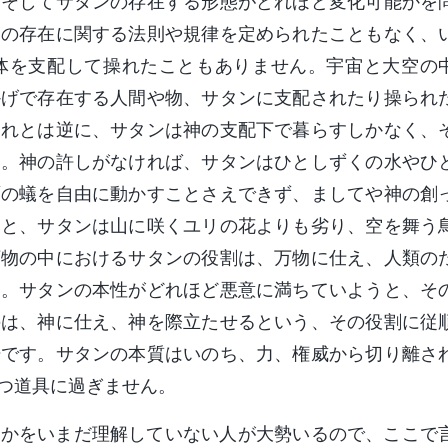
、そしてサタンの存在する形態がどれほど変化可能かを
物の存在に関する法則や規律を定められたこともなく、
体を支配して操れたこともありません。宇宙と大空の
かげで存在する人間や物、サタンに支配されたり操られ
それとは逆に、サタンは神の支配下で暮らすしかなく、
す。神の許しがなければ、サタンはひとしずくの水やひ
面の蟻を自由に動かすことさえできず、ましてや神の創
ると、サタンは山に咲くユリの花よりも劣り、空を舞う
万物の中におけるサタンの役割は、万物に仕え、人類の
す。サタンの本性がどれほど悪意に満ちていようと、そ
のは、神に仕え、神を際立たせるという、その役割に従
場です。サタンの本質はいのち、力、権威から切り離さ
つ道具に過ぎません。
何かをいまだ理解していない人が大勢いるので、ここで