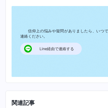
それを知るよりほかにありません。創造主の権
じように語ることはなくなります。
人間の力とは何のことですか。簡潔に言う
信仰上の悩みや疑問がありましたら、いつ
大し、それらを成し遂げることを可能にする能
連絡ください。
か。人の野望と願望がどれほど大きいとしても
威があるとは言えません。そうした自惚れや成
Line経由で連絡する
になるという野望を果たすべく、自身の祖先を演
あなたはいま、神の権威をどのように見て
威に関する新たな認識を得たはずです。そこで
神自身の身分を象徴しますか。神自身の力を象
物事のなかで、あなたが神の権威を目の当たり
にしましたか。人間が経験する四季について言
関連記事
きますか。春になると、木々は芽吹いて花を咲