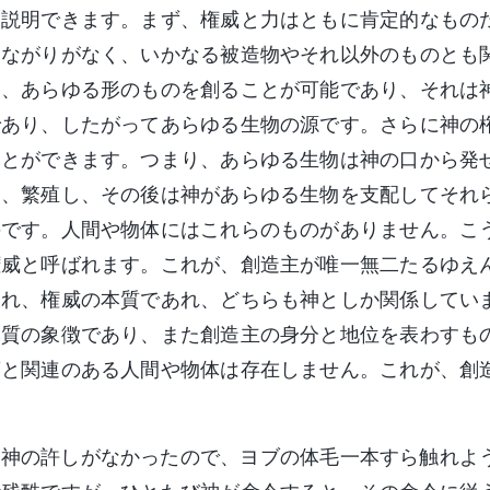
と説明できます。まず、権威と力はともに肯定的なもの
つながりがなく、いかなる被造物やそれ以外のものとも
つ、あらゆる形のものを創ることが可能であり、それは
であり、したがってあらゆる生物の源です。さらに神の
ことができます。つまり、あらゆる生物は神の口から発
き、繁殖し、その後は神があらゆる生物を支配してそれ
のです。人間や物体にはこれらのものがありません。こ
権威と呼ばれます。これが、創造主が唯一無二たるゆえ
あれ、権威の本質であれ、どちらも神としか関係してい
本質の象徴であり、また創造主の身分と地位を表わすも
葉と関連のある人間や物体は存在しません。これが、創
、神の許しがなかったので、ヨブの体毛一本すら触れよ