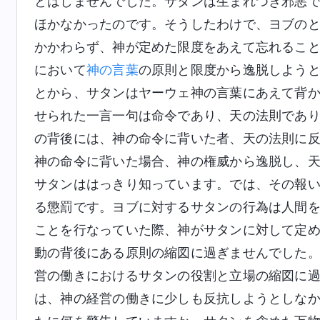
とはしませんでした。サタンは生まれつき邪悪
ほかなかったのです。そうしたわけで、ヨブの
かかわらず、神が定めた限度をあえて忘れるこ
において
神の言葉
の原則と限度から逸脱しよう
とから、サタンはヤーウェ神の言葉にあえて背
せられた一言一句は命令であり、天の法則であ
の背後には、神の命令に背いた者、天の法則に
神の命令に背いた場合、神の権威から逸脱し、
サタンははっきり知っています。では、その報
る懲罰です。ヨブに対するサタンの行為は人間
ことを行なっていた際、神がサタンに対して定
動の背後にある原則の縮図に過ぎませんでした
営の働きにおけるサタンの役割と立場の縮図に
は、神の経営の働きに少しも反抗しようとしな