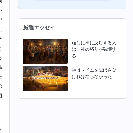
問
い
中
厳選エッセイ
た
そ
頑なに神に反対する人
と
は、神の怒りが破壊す
る
っ
鳥
神はソドムを滅ぼさな
た
ければならなかった
の
順
れ
言