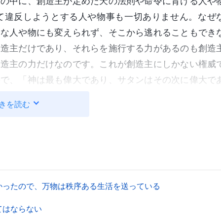
物の中に、創造主が定めた天の法則や命令に背ける人や
て違反しようとする人や物事も一切ありません。なぜ
んな人や物にも変えられず、そこから逃れることもでき
創造主だけであり、それらを施行する力があるのも創造
創造主の力だけなのです。これが創造主にしかない権威
ので、「神は最も偉大であり、サタンはその次に偉大で
もつ創造主を除いて、他に神は存在しないのです。
きを読む
な認識を得ましたか。まず、先ほど述べた神の権威と人
ですか。両者を比べることはできないと言う人がいま
できないと言いますが、人間の思考や観念においては、
て比較することがよくあります。これはどういうことで
を犯しているのではないでしょうか。この二つに関連性
かったので、万物は秩序ある生活を送っている
はそれでも比較せずにはいられないのです。これはどう
てはならない
いと心から願うのであれば、神だけがもつ権威を理解し