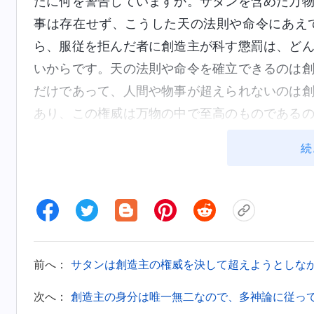
たに何を警告していますか。サタンを含めた万
事は存在せず、こうした天の法則や命令にあえ
ら、服従を拒んだ者に創造主が科す懲罰は、ど
いからです。天の法則や命令を確立できるのは
だけであって、人間や物事が超えられないのは
あり、この権威は万物の中で至高のものである
る」と言うことはできません。唯一無二の権威を
続
神の権威について、あなたがたはいま新た
の力との間に違いはありますか。その違いは何
が、そのとおりです。人は両者を比べることは
間の力がしばしば権威と混同され、両者を並べ
か。うかつにも両者を取り違えるという間違い
前へ：
サタンは創造主の権威を決して超えようとしな
なく、両者を比較することもできませんが、人
次へ：
創造主の身分は唯一無二なので、多神論に従っ
れば解決できるでしょうか。解決策を見つけた