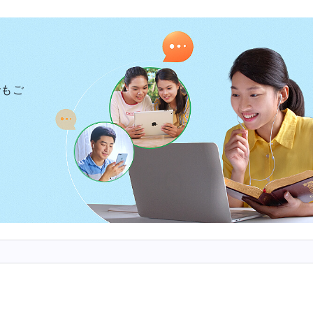
威を理解して知るようになれば、人間の力と神の権威を
と、人間の堕落した性質、欲望、および野望を最大限に
でもご
力、あるいは技能のことです。それを権威と見なせま
、あるいはどれほど利益をもたらすとしても、その人に
功は、せいぜいサタンが人の間で行なう茶番に過ぎず、
じる喜劇に過ぎません。
いますか。この交わりで伝えた言葉から、あなたは神の
あなたがたに質問します。神の権威は何を象徴しますか
徴しますか。神だけがもつ地位を象徴しますか。あらゆ
にした事柄は何ですか。どのようにしてそれを目の当た
えば、春夏秋冬が入れ替わる法則を人間が変えることは
かせ、夏には葉で覆われ、秋には実を結び、冬には葉を