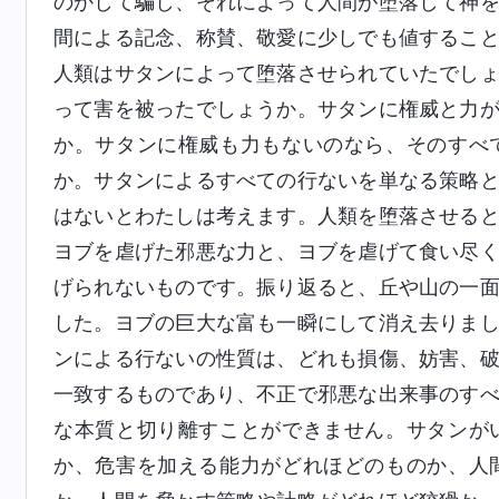
のかして騙し、それによって人間が堕落して神
間による記念、称賛、敬愛に少しでも値するこ
人類はサタンによって堕落させられていたでし
って害を被ったでしょうか。サタンに権威と力
か。サタンに権威も力もないのなら、そのすべ
か。サタンによるすべての行ないを単なる策略
はないとわたしは考えます。人類を堕落させる
ヨブを虐げた邪悪な力と、ヨブを虐げて食い尽
げられないものです。振り返ると、丘や山の一
した。ヨブの巨大な富も一瞬にして消え去りま
ンによる行ないの性質は、どれも損傷、妨害、
一致するものであり、不正で邪悪な出来事のす
な本質と切り離すことができません。サタンが
か、危害を加える能力がどれほどのものか、人