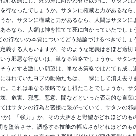
を拒む状態にし、死の淵に向かわせた以外に、サタンは
とを行なったでしょうか。サタンに権威と力があるなら
ょうか。サタンに権威と力があるなら、人間はサタンに
があるなら、人類は神を捨てて死に向かっていたでしょ
ての行ないの本質についてどう結論づけるべきでしょ
と定義する人もいますが、そのような定義はさほど適切
という邪悪な行ないは、単なる策略でしょうか。サタン
くそうとする激しい願望は、単なる策略ではとても成し
面に群れていたヨブの動物たちは、一瞬にして消え去り
した。これは単なる策略でなし得たことでしょうか。サ
破壊、危害、邪悪、悪意、闇などといった否定的な言葉
べてはサタンの行為と密接に繋がっていて、サタンの邪
いかに「強力」か、その大胆さと野望がどれほどのも
間を堕落させ、誘惑する技能の幅広さがどれほどのも