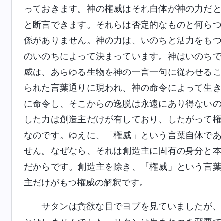
っておきます。神の権威はそれ自体が神の力だ
と断言できます。それらは否定的なものと何ら
係がありません。神の力は、いのちと活力をも
のいのちによって決まっています。神はいのち
威は、あらゆる生物を神の一言一句に従わせる
られた言葉通りに現われ、神の命令によって生
に命令し、そこからの逸脱は永遠にあり得ない
した力は創造主だけが有しており、したがって
なのです。ゆえに、「権威」という言葉自体で
せん。なぜなら、それは創造主に固有の身分と
だからです。創造主を除き、「権威」という言
主だけがもつ権威の解釈です。
サタンは貪欲な目でヨブを見ていましたが