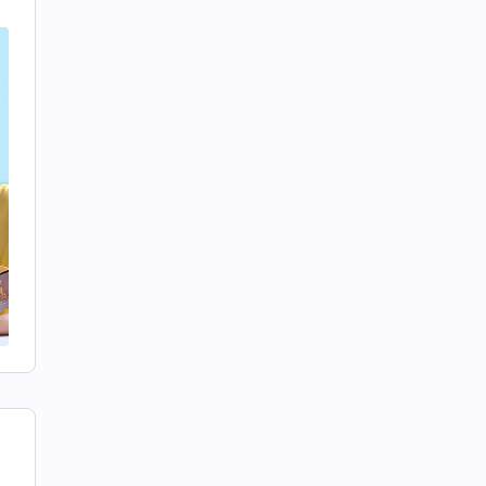
同
拡
す
権
神
権
。
る
り
で
散