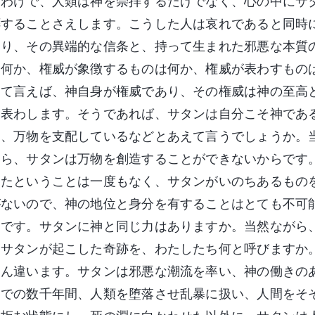
たわけで、人類は神を崇拝するだけでなく、心の中にサ
拝することさえします。こうした人は哀れであると同時
あり、その異端的な信条と、持って生まれた邪悪な本質
は何か、権威が象徴するものは何か、権威が表わすもの
して言えば、神自身が権威であり、その権威は神の至高
を表わします。そうであれば、サタンは自分こそ神であ
り、万物を支配しているなどとあえて言うでしょうか。
なら、サタンは万物を創造することができないからです
ったということは一度もなく、サタンがいのちあるもの
がないので、神の地位と身分を有することはとても不可
とです。サタンに神と同じ力はありますか。当然ながら
、サタンが起こした奇跡を、わたしたち何と呼びますか
ろん違います。サタンは邪悪な潮流を率い、神の働きの
までの数千年間、人類を堕落させ乱暴に扱い、人間をそ