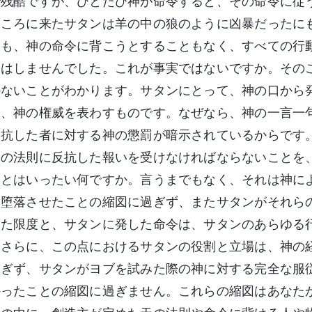
で残酷ですが、ひとたび神が命令すると、その命令に従
ところに来たサタンは羊の中の狼のように凶暴だったに
とも、神の命令に背こうとすることもなく、すべての行
とはしませんでした。これが事実ではないですか。その
かないことがわかります。サタンにとって、神の口から
り、神の権威を表わすものです。なぜなら、神の一言一
反抗した者に対する神の懲罰が暗示されているからです
天の法則に反抗した報いを受けなければならないことを
いとはいったい何ですか。言うまでもなく、それは神に
を堕落させたことの縮図に過ぎず、またサタンがそれら
めた限度と、サタンに発した命令は、サタンのあらゆる
。さらに、この点におけるサタンの役割と立場は、神の
過ぎず、サタンがヨブを試みた際の神に対する完全な服
かったことの縮図に過ぎません。これらの縮図はあなた