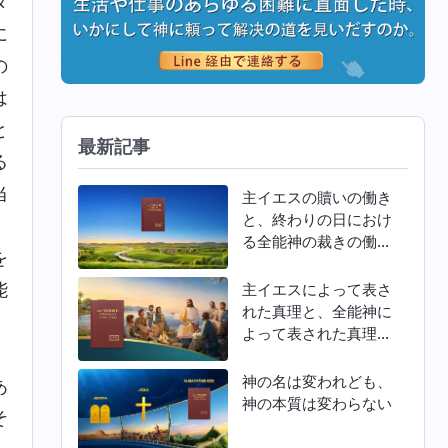
タ
に
の
は
と
最新記事
る
当
主イエスの贖いの働き
と、終わりの日におけ
。
る全能神の裁きの働き
を
との違い
能
主イエスによって表さ
れた真理と、全能神に
、
よって表された真理と
。
の違い
神の名は変われども、
あ
神の本質は変わらない
そ