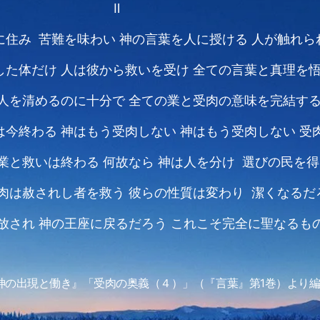
Ⅱ
に住み 苦難を味わい
神の言葉を人に授ける
人が触れら
した体だけ
人は彼から救いを受け
全ての言葉と真理を
人を清めるのに十分で
全ての業と受肉の意味を完結す
は今終わる
神はもう受肉しない
神はもう受肉しない
受
の業と救いは終わる
何故なら
神は人を分け 選びの民を得
肉は赦されし者を救う
彼らの性質は変わり 潔くなるだ
放され
神の王座に戻るだろう
これこそ完全に聖なるも
神の出現と働き』「受肉の奥義（４）」（『言葉』第1巻）より