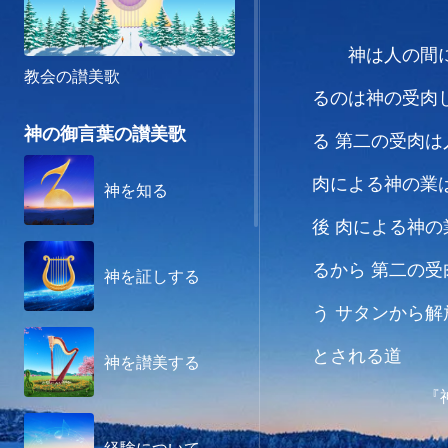
神は人の間
教会の讃美歌
るのは神の受肉
神の御言葉の讃美歌
る
第二の受肉は
肉による神の業
神を知る
後 肉による神
るから
第二の受
神を証しする
う
サタンから解
とされる道
神を讃美する
『