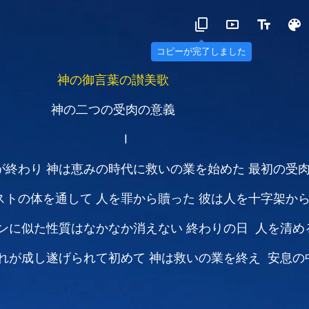
コピーが完了しました
神の御言葉の讃美歌
神の二つの受肉の意義
Ⅰ
が終わり
神は恵みの時代に救いの業を始めた
最初の受
ストの体を通して
人を罪から贖った
彼は人を十字架か
ンに似た性質はなかなか消えない
終わりの日 人を清め
れが成し遂げられて初めて
神は救いの業を終え 安息の