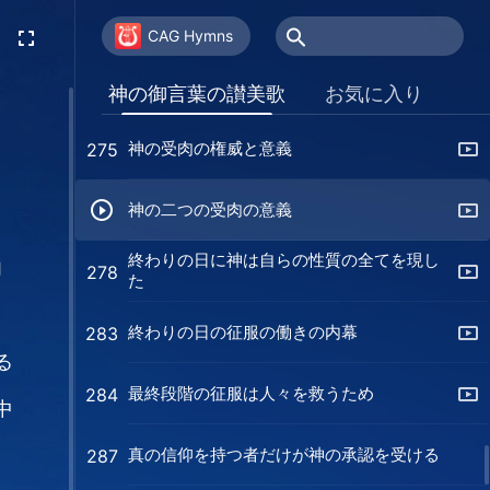
終わりの日の働きは主に人間にいのちを与
272
えるため
CAG Hymns
受肉の神だけが人を完全に救うことができ
274
神の御言葉の讃美歌
お気に入り
る
神の受肉の権威と意義
275
神の二つの受肉の意義
終わりの日に神は自らの性質の全てを現し
肉
278
た
ら
終わりの日の征服の働きの内幕
283
る
最終段階の征服は人々を救うため
284
中
真の信仰を持つ者だけが神の承認を受ける
287