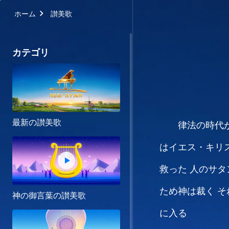
ホーム
讃美歌
カテゴリ
最新の讃美歌
律法の時代
はイエス・キリ
救った
人のサタ
ため神は裁く
そ
神の御言葉の讃美歌
に入る