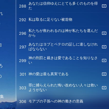
あなたは信仰ゆえにとても多くのものを得
288
た
れ
私は取るに足りない被造物
292
悟
私たちが救われるのは神が私たちを選んだ
296
る
から
あなたはヨブとペテロの証しに達しなけれ
肉
297
ばならない
神の刑罰と裁きは愛であることを知りなさ
299
い
ろ
神の愛は最も真実である
301
の
罪に捕らえられた悔い改めない人々は救い
303
ようがない
編集
モアブの子孫への神の働きの意義
306