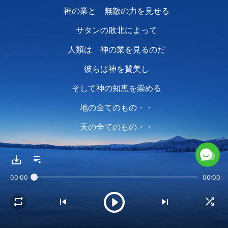
神の業と 無敵の力を見せる
サタンの敗北によって
人類は 神の業を見るのだ
彼らは神を賛美し
そして神の知恵を崇める
地の全てのもの・・
天の全てのもの・・
海深く棲むあらゆるものよ・・
神に栄光を帰せよ
00:00
00:00
全てのものよ・・
神の大能の
力をほめたたえよ・・