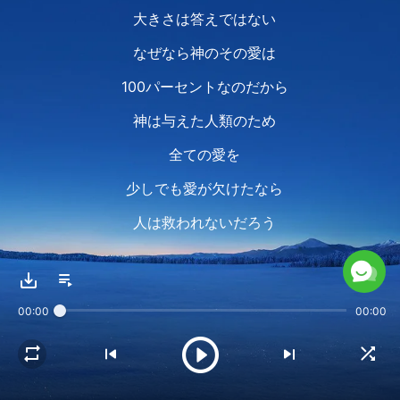
大きさは答えではない
なぜなら神のその愛は
100パーセントなのだから
神は与えた人類のため
全ての愛を
少しでも愛が欠けたなら
人は救われないだろう
なぜ神は肉となったのか
00:00
00:00
人類を救うためならば
どんな代価も惜しまない
神のその 受肉には