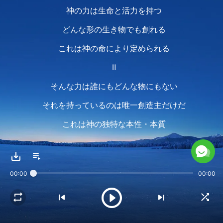
神の力は生命と活力を持つ
どんな形の生き物でも創れる
これは神の命により定められる
Ⅱ
そんな力は誰にもどんな物にもない
それを持っているのは唯一創造主だけだ
これは神の独特な本性・本質
地位の象徴で権威と呼ばれる
神は全ての生き物を支配し
00:00
00:00
逸脱するものは永遠にない
神の力は生命と活力を持つ
どんな形の生き物でも創れる