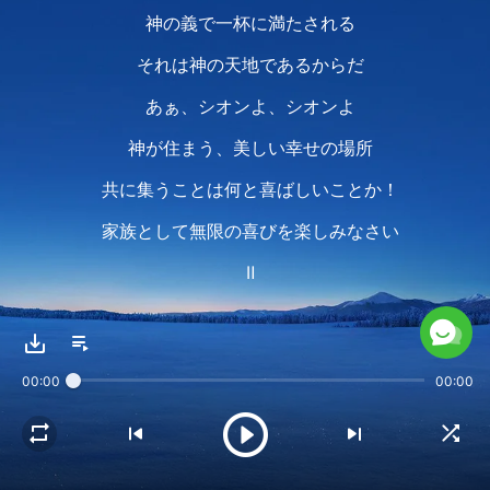
神の義で一杯に満たされる
それは神の天地であるからだ
あぁ、シオンよ、シオンよ
神が住まう、美しい幸せの場所
共に集うことは何と喜ばしいことか！
家族として無限の喜びを楽しみなさい
Ⅱ
神の御顔は春のように明るく微笑む
神の日が来たのだ
00:00
00:00
白雲はみな迎える
勝利して戻られる神を
神の心は喜びに満ち