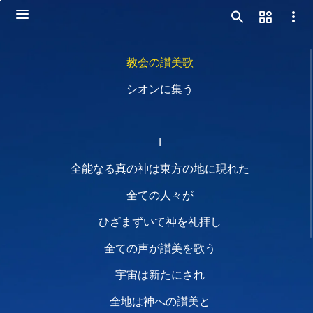
教会の讃美歌
シオンに集う
Ⅰ
全能なる真の神は東方の地に現れた
全ての人々が
ひざまずいて神を礼拝し
全ての声が讃美を歌う
宇宙は新たにされ
全地は神への讃美と