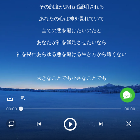
その態度があれば証明される
あなたの心は神を畏れていて
全ての悪を避けたいのだと
あなたが神を満足させたいなら
神を畏れあらゆる悪を避ける生き方から遠くない
大きなことでも小さなことでも
神の道に従う時はまたっく違いがない
気にも留めず話しもしないことを
00:00
00:00
あなたは真理からほど遠いことだと思い
それらが起こる時には
考えず見逃してしまう