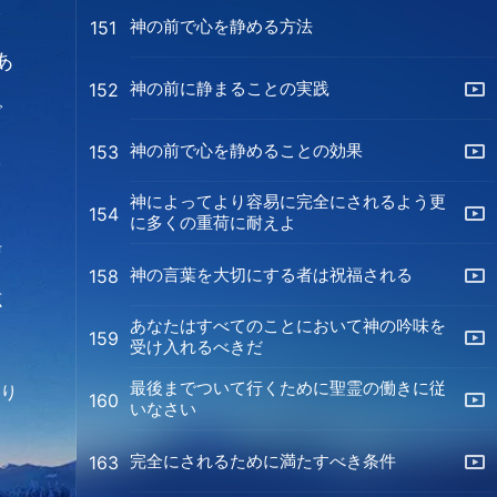
を
神の前で心を静める方法
151
あ
神の前に静まることの実践
152
で
神の前で心を静めることの効果
153
た
神によってより容易に完全にされるよう更
154
に多くの重荷に耐えよ
信
神の言葉を大切にする者は祝福される
158
志
あなたはすべてのことにおいて神の吟味を
159
受け入れるべきだ
最後までついて行くために聖霊の働きに従
より
160
いなさい
完全にされるために満たすべき条件
163