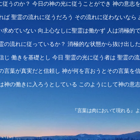
に従うのか？
今日の神の光に従うことができ
神の意志
入れば
聖霊の流れに従うだろう
その流れに従わないなら
い求めていない
向上心なしに聖霊は働かず
人は消極的
霊の流れに従っているか？
消極的な状態から抜け出し
信じ 働きを基礎とし
今日 聖霊の光に従う者は
聖霊の流
の言葉が真実だと信頼し
神が何を言おうとその言葉を
は神の働きに入ろうとしている
このようにして神の意
『言葉は肉において現れる』