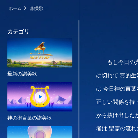
ホーム
讃美歌
カテゴリ
もし今日の
最新の讃美歌
は切れて
霊的生
は
今日神の言葉
正しい関係を持
から抜け出した
神の御言葉の讃美歌
者は
聖霊の流れ