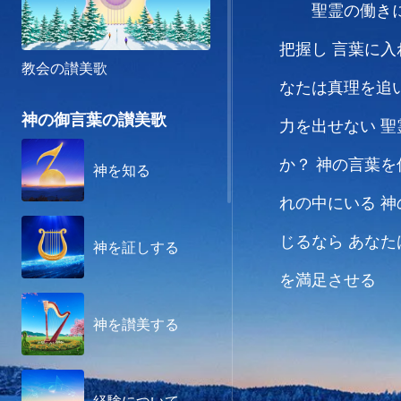
聖霊の働き
把握し 言葉に
教会の讃美歌
なたは真理を追
神の御言葉の讃美歌
力を出せない
聖
か？
神の言葉を
神を知る
れの中にいる
神
じるなら
あなた
神を証しする
を満足させる
神を讃美する