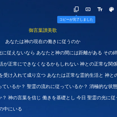
コピーが完了しました
御言葉讃美歌
あなたは神の現在の働きに従うのか
光に従えないなら
あなたと神の間には距離がある
その
活が正常にできなくなるかもしれない
神との正常な関
を受け入れて成り立つ
あなたは正常な霊的生活と
神と
っているか？
聖霊の流れに従っているか？
消極的な状
か？
神の言葉を信じ 働きを基礎とし
今日 聖霊の光に従
の中にいる