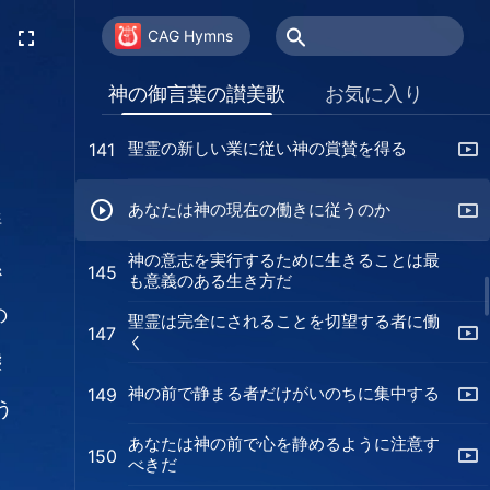
真の祈りの効果
139
CAG Hymns
聖霊の働きを持つために祈りの中であなた
140
神の御言葉の讃美歌
お気に入り
の心にあることを話しなさい
聖霊の新しい業に従い神の賞賛を得る
141
あなたは神の現在の働きに従うのか
絆
神の意志を実行するために生きることは最
係
145
も意義のある生き方だ
の
聖霊は完全にされることを切望する者に働
147
く
態
神の前で静まる者だけがいのちに集中する
149
う
あなたは神の前で心を静めるように注意す
150
べきだ