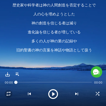
歴史家や科学者は神の人間創造を否定することで
人の心を埋めようとした
神の創造を信じる者は減り
進化論を信じる者が増している
多くの人が神の業の記録や
旧約聖書の神の言葉を神話や物語として扱う
人は神の偉大さと威厳
存在と万物支配に関心を失った
00:00
00:00
快楽を求めて空しく生き
人の生存や国家民族の命運など意味がなく
神がどこで働き