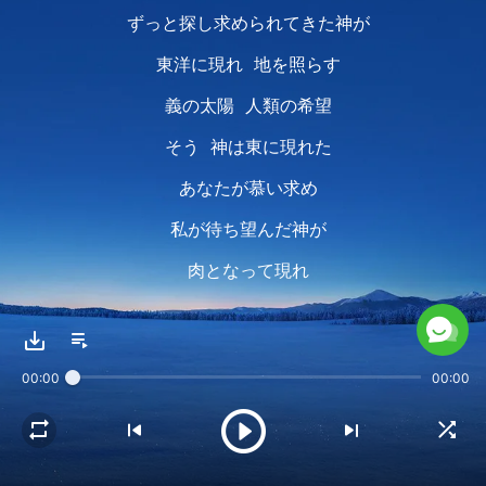
ずっと探し求められてきた神が
東洋に現れ 地を照らす
義の太陽 人類の希望
そう 神は東に現れた
あなたが慕い求め
私が待ち望んだ神が
肉となって現れ
真理を表し 光をもたらした
神は来て 今 王となった！
00:00
00:00
万国が礼拝し
地は称賛で満たされる
世の国が今