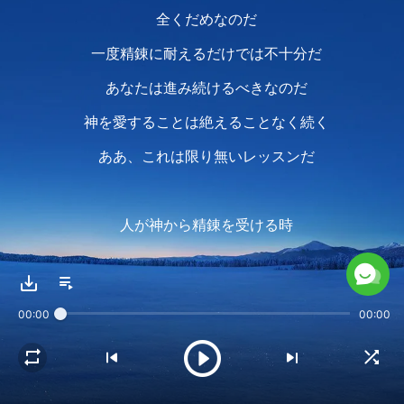
全くだめなのだ
一度精錬に耐えるだけでは不十分だ
あなたは進み続けるべきなのだ
神を愛することは絶えることなく続く
ああ、これは限り無いレッスンだ
人が神から精錬を受ける時
人は苦しみの中を通り
神への愛は強まり
00:00
00:00
神の力が人の中でさらに示される
神からの精錬が小さければ
神への人の愛は弱まり