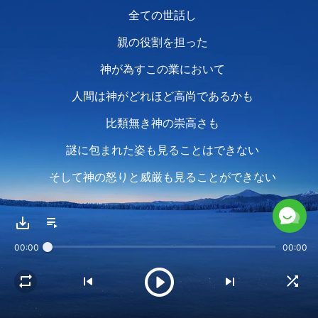
全ての世話し
親の役割を担った
神が為すこの業において
人間は神がどれほど高尚であるかも
比類無き神の崇高さも
謎に包まれた姿も見ることはできない
そして神の怒りと威厳も見ることができない
見ることはできない
人間に見ることができるのは
00:00
00:00
神の愛と謙遜だけである
そして人間は
神の思いやりと責任感と人への配慮を見る