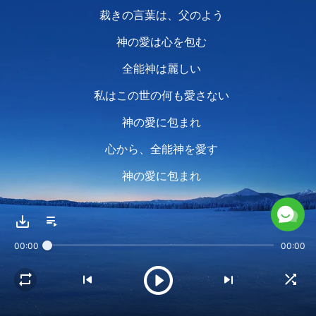
裁きの言葉は、父のよう
神の愛は心を包む
全能神は麗しい
私はこの世の何も愛さない
神の愛に包まれ
心から、全能神を愛す
神の愛に包まれ
神を愛する者たちを完全にするため
00:00
00:00
ご意志が示された
活力ある無邪気な人は皆
神への賛美を捧げる