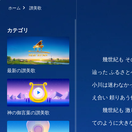
ホーム
讃美歌
カテゴリ
幾世紀も
そ
最新の讃美歌
辿った
ふるさと
小川は迷わなか
え合い
頼りあう
幾世紀も
激
神の御言葉の讃美歌
てのように大き