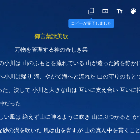
コピーが完了しました
御言葉讃美歌
万物を管理する神の奇しき業
の小川は
山のふもとを流れている
山が造った路を静か
へ小川は帰り
河、やがて海へと流れた
山の守りのもと
った、決して
小川と大きな山は
互いに支え合い
互いに
仲だった
しい風は
絶えず山に呻るように吹き
山にぶつかると
か
な砂の渦を吹いた
風は山を脅すが
山の真ん中を貫くこ