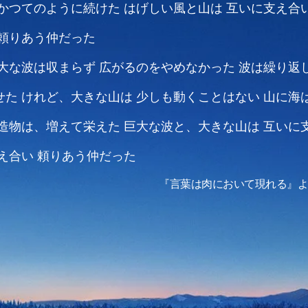
かつてのように続けた
はげしい風と山は
互いに支え合
頼りあう仲だった
大な波は収まらず
広がるのをやめなかった
波は繰り返
せた
けれど、大きな山は
少しも動くことはない
山に海
造物は、増えて栄えた
巨大な波と、大きな山は
互いに
え合い
頼りあう仲だった
『言葉は肉において現れる』