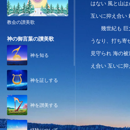
はない
風と山は
互いに抑え合い
教会の讃美歌
幾世紀も
巨
神の御言葉の讃美歌
うなり、打ち寄
見守られ
海の被
神を知る
え合い
互いに抑
神を証しする
神を讃美する