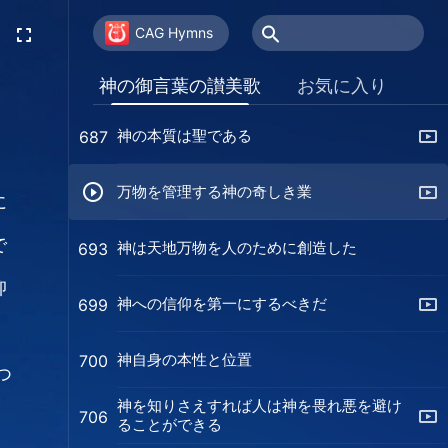
神の権威はいたるところにある
668
CAG Hymns
人を救う神の意図は変わることがない
686
神の御言葉の讃美歌
お気に入り
神の本質は聖である
687
万物を管理する神の奇しき業
に
で
神は天地万物を人のために創造した
693
抑
神への信仰を第一にするべきだ
699
神自身の本性と位置
700
つ
神を知りさえすれば人は神を畏れ悪を避け
と
706
ることができる