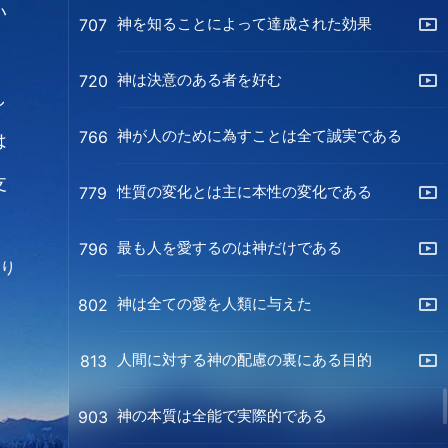
い
神を知ることによって達成された効果
707
神は決意のある者を好む
720
し
神が人のために為すことは全て誠実である
766
は
支
性質の変化とは主に本性の変化である
779
最も人を愛するのは神だけである
796
より
神は全ての愛を人類に与えた
802
人間に対する神の配慮の裏にある目的
813
神の本質は全能で実際的である
903