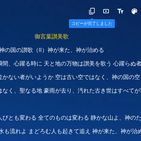
御言葉讃美歌
神の国の讃歌（Ⅱ）神が来た、神が治める
瞬間、心躍る時に
天と地の万物は讃美を歌う
心躍らぬ
泣かない者がいようか
空は古い空ではなく、神の国の空
はなく、聖なる地
豪雨が去り、汚れた古き世はすべてが
人びとも変わる
全てのものは変わる
静かな山よ、神の
水も流れよ
まどろむ人も起きて追え
神が来た、神が治