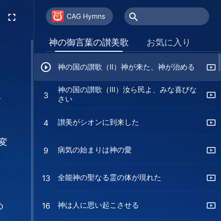
CAG Hymns
神の御言葉の讃美歌
お気に入り
神の国の讃歌（Ⅱ）神が来た、神が治める
神の国の讃歌（Ⅲ）汝ら民よ、みな喜びな
3
さい
者
讃美がシオンに到来した
4
変
病気の始まりは神の愛
9
全能神の聖なる霊の体が現れた
13
た
神は人に思い起こさせる
め
16