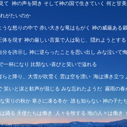
見て 神の声を聞き
そして神の国で生きていく
何と甘美
忘れがたいのか
ような怒りの中で
赤い大きな竜はもがく
神の威厳ある
正体を現す
神の厳しい言葉で人は恥じ、隠れようとする
自分を誇示し
神に逆らったことを思い出し
みな泣いて
で一杯になり
比類ない喜びと笑いで溢れる
ぱらと降り、大雪が吹雪く
雲は空を漂い 海は沸き立つ
で
笑いと涙と歓声が混じる
みな忘れたようだ 霧雨の春
かな実りの秋か
寒さに凍る冬か 誰も知らない
神の子た
々は踊る
天使たちは働き 人々を牧する
地の人々は働き 
る
空は古い空ではなく、神の国の空
地は以前の地では