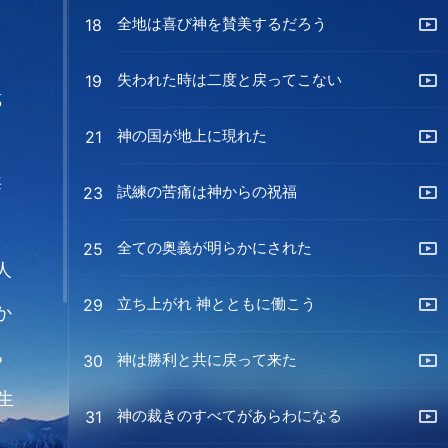
全地は喜び神を賛美するだろう
18
失われた時は二度と戻ってこない
19
裁
神の国が地上に現れた
21
悔
試練の苦痛は神からの祝福
23
全ての奥義が明らかにされた
25
人
立ち上がれ 神とともに働こう
29
か
ち
神は勝利と共に戻って来た
30
生
神の裁きのすべてがあらわになる
31
な