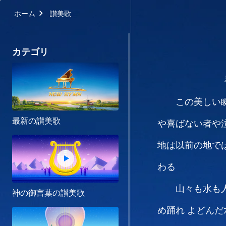
ホーム
讃美歌
カテゴリ
この美しい
最新の讃美歌
や喜ばない者や
地は以前の地で
わる
山々も水も
神の御言葉の讃美歌
め踊れ
よどんだ