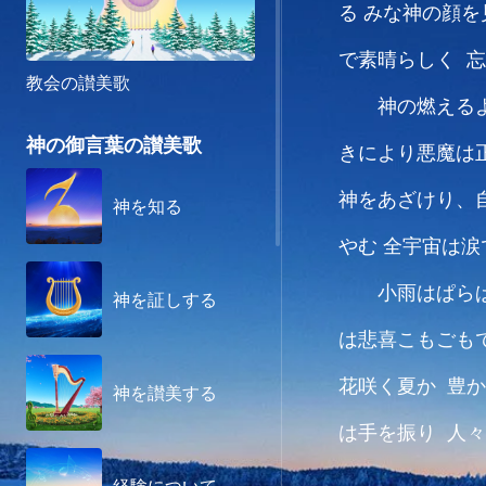
る
みな神の顔を
で素晴らしく 
教会の讃美歌
神の燃える
神の御言葉の讃美歌
きにより悪魔は
神をあざけり、
神を知る
やむ
全宇宙は涙
小雨はぱら
神を証しする
は悲喜こもごも
花咲く夏か 豊
神を讃美する
は手を振り 人
き物は増え広が