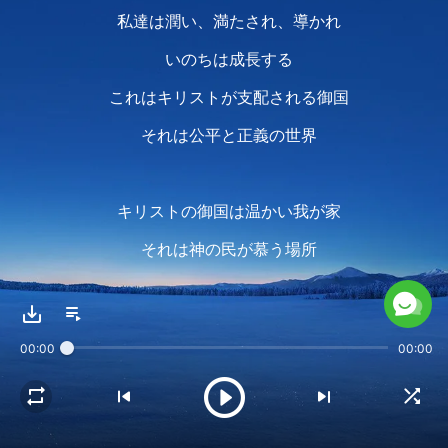
私達は潤い、満たされ、導かれ
いのちは成長する
これはキリストが支配される御国
それは公平と正義の世界
キリストの御国は温かい我が家
それは神の民が慕う場所
御言葉は教会を治めてくれる
私たちは真理によって動く
00:00
00:00
心の中でキリストを崇める
もう内輪の争いや企みは無く
保身も恐れもいらない