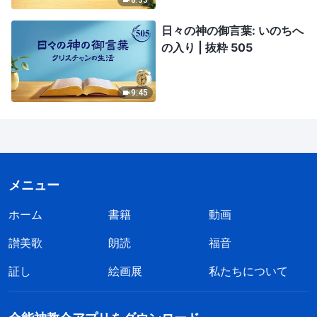
日々の神の御言葉: いのちへ
の入り | 抜粋 505
9:45
メニュー
ホーム
書籍
動画
讃美歌
朗読
福音
証し
絵画展
私たちについて