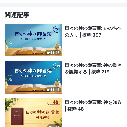
関連記事
日々の神の御言葉: いのちへ
の入り | 抜粋 397
11:47
日々の神の御言葉: 神の働き
を認識する | 抜粋 219
11:18
日々の神の御言葉: 神を知る
| 抜粋 48
8:35