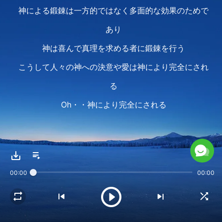
神による鍛錬は一方的ではなく多面的な効果のためで
あり
神は喜んで真理を求める者に鍛錬を行う
こうして人々の神への決意や愛は神により完全にされ
る
Oh・・神により完全にされる
真理を探し求め神を慕う者にとって鍛錬は意義深く
神は義の性質と要求を公けにし
00:00
00:00
より啓示を与え実際の刈り込みと取り扱いを行う
事実と真理を比べることによって
神は人がより己を知るようにさせる