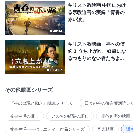
キリスト教映画 中国におけ
る宗教迫害の実録「青春の
赤い涙」
48:04
キリスト教映画「神への信
仰３ 立ち上がれ、奴隷にな
るつもりのない者たちよ」
日本語吹き替え
1:14:17
その他動画シリーズ
『神の出現と働き』朗読シリーズ
日々の神の御言葉朗読シ
教会生活の証し
いのちの経験の証し
宗教迫害の映画
教会生活――バラエティー作品シリ－ズ
音楽動画
讃