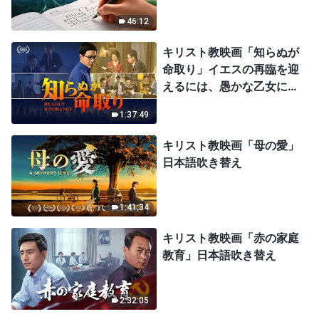
46:12
キリスト教映画「知らぬが
命取り」イエスの再臨を迎
えるには、愚かな乙女にな
ってはならない
1:37:49
キリスト教映画「母の愛」
日本語吹き替え
1:41:34
キリスト教映画「赤の家庭
教育」日本語吹き替え
2:32:05