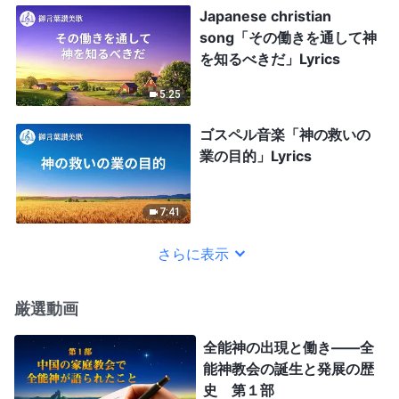
Japanese christian
song「その働きを通して神
を知るべきだ」Lyrics
5:25
ゴスペル音楽「神の救いの
業の目的」Lyrics
7:41
さらに表示
厳選動画
全能神の出現と働き——全
能神教会の誕生と発展の歴
史 第１部